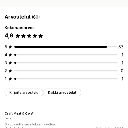
Arvostelut
(60)
Kokonaisarvio
4,9
5
57
4
1
3
1
2
0
1
1
Kirjoita arvostelu
Kaikki arvostelut
Craft Meat & Co
Intia
6 kuukautta sovelluksen käyttöä