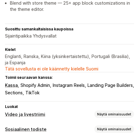
Blend with store theme — 25+ app block customizations in
the theme editor.
Suosittu samankaltaisissa kaupoissa
Sijaintipaikka Yhdysvallat
Kielet
Englanti, Ranska, Kiina (yksinkertaistettu), Portugali (Brasilia),
ja Espanja
Tätä sovellusta ei ole käännetty kielelle Suomi
Toimii seuraavan kanssa:
Kassa
Shopify Admin
Instagram Reels
Landing Page Builders
Sections
TikTok
Luokat
Video ja livestriimi
Näytä ominaisuudet
Videoiden hallinnointi
Sosiaalinen todiste
Näytä ominaisuudet
Ostoa tarjoavat videot
Automaattinen toisto