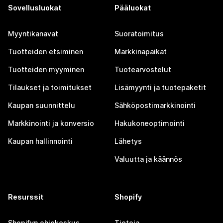
Sovellusluokat
Pääluokat
Myyntikanavat
Suoratoimitus
Tuotteiden etsiminen
Markkinapaikat
Tuotteiden myyminen
Tuotearvostelut
Tilaukset ja toimitukset
Lisämyynti ja tuotepaketit
Kaupan suunnittelu
Sähköpostimarkkinointi
Markkinointi ja konversio
Hakukoneoptimointi
Kaupan hallinnointi
Lähetys
Valuutta ja käännös
Resurssit
Shopify
Shopifyn ohjekeskus
Tietoja