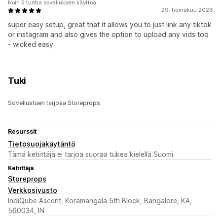
Noin 5 tuntia sovelluksen käyttöä
29. heinäkuu 2026
super easy setup, great that it allows you to just link any tiktok
or instagram and also gives the option to upload any vids too
- wicked easy
Tuki
Sovellustuen tarjoaa Storeprops.
Resurssit
Tietosuojakäytäntö
Tämä kehittäjä ei tarjoa suoraa tukea kielellä Suomi.
Kehittäjä
Storeprops
Verkkosivusto
IndiQube Ascent, Koramangala 5th Block, Bangalore, KA,
560034, IN