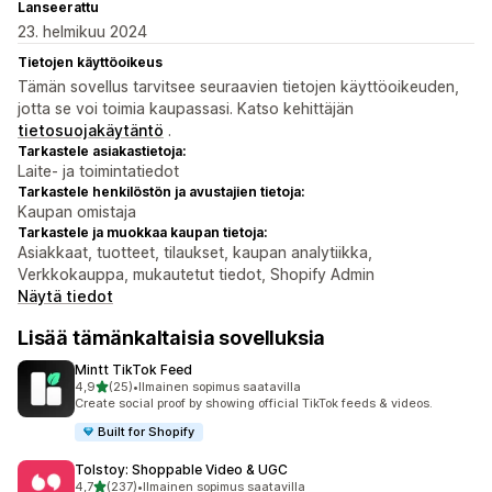
Lanseerattu
23. helmikuu 2024
Tietojen käyttöoikeus
Tämän sovellus tarvitsee seuraavien tietojen käyttöoikeuden,
jotta se voi toimia kaupassasi. Katso kehittäjän
tietosuojakäytäntö
.
Tarkastele asiakastietoja:
Laite- ja toimintatiedot
Tarkastele henkilöstön ja avustajien tietoja:
Kaupan omistaja
Tarkastele ja muokkaa kaupan tietoja:
Asiakkaat, tuotteet, tilaukset, kaupan analytiikka,
Verkkokauppa, mukautetut tiedot, Shopify Admin
Näytä tiedot
Lisää tämänkaltaisia sovelluksia
Mintt TikTok Feed
/ 5 tähteä
4,9
(25)
•
Ilmainen sopimus saatavilla
25 arvostelua yhteensä
Create social proof by showing official TikTok feeds & videos.
Built for Shopify
Tolstoy: Shoppable Video & UGC
/ 5 tähteä
4,7
(237)
•
Ilmainen sopimus saatavilla