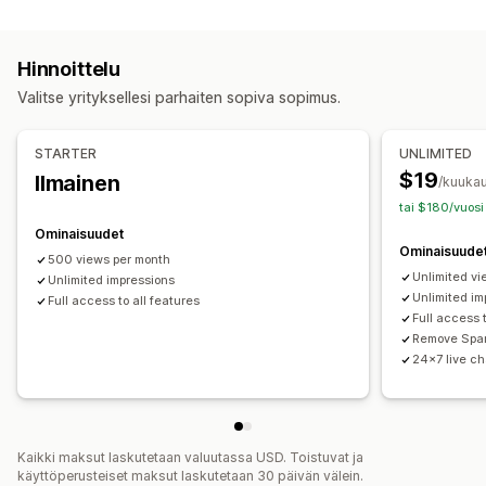
Sisältötyypit
Lisää ostoskoriin
Interaktiivinen video
UGC
UGC
Videot
Kelat
Arvostelut
Some-jakaminen
Monikanavainen
Analytiikka
Ilmoitukset
Hinnoittelu
Näyttövaihtoehdot
Mukautukset
Valitse yrityksellesi parhaiten sopiva sopimus.
Tuotteen katselukerrat
Ostoa tarjoavat syötteet
Videon editointi
Videomallit
Videon tuonti
Videosoitin
Mukautetut pohjat
Video-pienohjelma
Sulautetut videot
Karusellit
STARTER
UNLIMITED
Mobiiliresponsiivisuus
$19
Ilmainen
Analytiikka
/kuukau
tai $180/vuosi
Sitoutumisen seuranta
Konversioseuranta
Ominaisuudet
Ominaisuude
500 views per month
Unlimited v
Unlimited impressions
Unlimited im
Full access to all features
Full access t
Remove Spar
24x7 live ch
Kaikki maksut laskutetaan valuutassa USD. Toistuvat ja
käyttöperusteiset maksut laskutetaan 30 päivän välein.