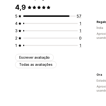
4,9
5
57
Regalo
4
1
Índia
3
1
Aprox
2
0
usand
1
1
Escrever avaliação
Todas as avaliações
Ora
Estado
Aprox
usand