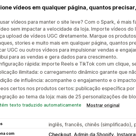
ione vídeos em qualquer página, quantos precisar
 usar vídeos para manter o site leve? Com o Spark, é mais 
deo sem impactar a velocidade da loja. Importe vídeos do 
ça upload de vídeos UGC diretamente. Marque os produtos 
ques, stories e muito mais em qualquer página, quantos pre
car UGC ou outros vídeos para impulsionar vendas e engaj
ibui para as vendas e gera dados para crescimento.
figuração rápida: importe Reels e TikTok com um clique, s
licação ilimitada: o carregamento dinâmico garante que não
dição de influência: acompanhe o engajamento e o impacto
eos certos nos produtos certos: publicação específica por
egração ao tema da loja: mais de 25 personalizações de bl
tém texto traduzido automaticamente
Mostrar original
as
inglês, francês, chinês (simplificado),
ona com
Checkout
Admin da Shopify
Instagr