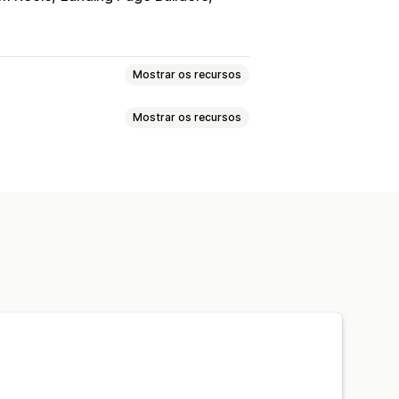
Mostrar os recursos
Mostrar os recursos
dução automática
o
UGC
Multicanal
Análises
Notificações
 opção de compra
Importação de vídeo
o
Vídeos incorporados
Carrosséis
veis
companhamento de conversões