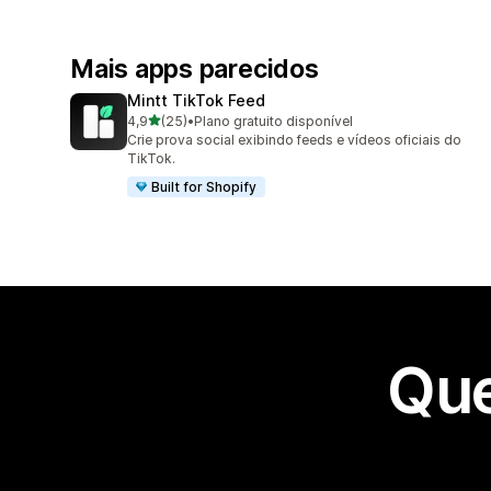
Mais apps parecidos
Mintt TikTok Feed
de 5 estrelas
4,9
(25)
•
Plano gratuito disponível
25 avaliações ao todo
Crie prova social exibindo feeds e vídeos oficiais do
TikTok.
Built for Shopify
Que