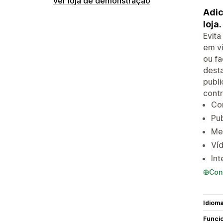
Ver loja de demonstração
Adic
loja.
Evita
em ví
ou fa
desta
publi
contr
Con
Pub
Me
Víd
Int
Con
Idiom
Funci