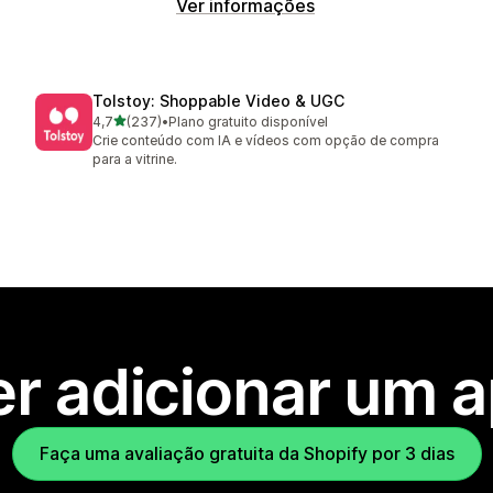
Ver informações
Tolstoy: Shoppable Video & UGC
de 5 estrelas
4,7
(237)
•
Plano gratuito disponível
237 avaliações ao todo
Crie conteúdo com IA e vídeos com opção de compra
para a vitrine.
r adicionar um 
Faça uma avaliação gratuita da Shopify por 3 dias