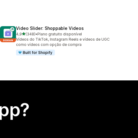
Video Slider: Shoppable Videos
de 5 estrelas
4,9
(348)
•
Plano gratuito disponível
348 avaliações ao todo
Vídeos do TikTok, Instagram Reels e vídeos de UGC
como vídeos com opção de compra
Built for Shopify
app?