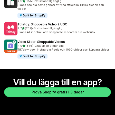
av 5 stjärnor
4,9
(25)
•
Gratisplan tillgänglig
25 recensioner totalt
Skapa sociala bevis genom att visa officiella TikTok-flöden och
videor.
Built for Shopify
Tolstoy: Shoppable Video & UGC
av 5 stjärnor
4,7
(237)
•
Gratisplan tillgänglig
237 recensioner totalt
Skapa AI-innehåll och shoppable-videor för din webbutik.
Video Slider: Shoppable Videos
av 5 stjärnor
4,9
(346)
•
Gratisplan tillgänglig
346 recensioner totalt
TikTok-videor, Instagram Reels och UGC-videor som köpbara videor
Built for Shopify
Vill du lägga till en app?
Prova Shopify gratis i 3 dagar