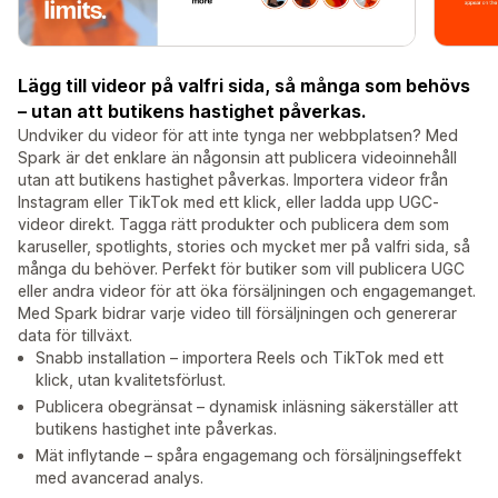
Lägg till videor på valfri sida, så många som behövs
– utan att butikens hastighet påverkas.
Undviker du videor för att inte tynga ner webbplatsen? Med
Spark är det enklare än någonsin att publicera videoinnehåll
utan att butikens hastighet påverkas. Importera videor från
Instagram eller TikTok med ett klick, eller ladda upp UGC-
videor direkt. Tagga rätt produkter och publicera dem som
karuseller, spotlights, stories och mycket mer på valfri sida, så
många du behöver. Perfekt för butiker som vill publicera UGC
eller andra videor för att öka försäljningen och engagemanget.
Med Spark bidrar varje video till försäljningen och genererar
data för tillväxt.
Snabb installation – importera Reels och TikTok med ett
klick, utan kvalitetsförlust.
Publicera obegränsat – dynamisk inläsning säkerställer att
butikens hastighet inte påverkas.
Mät inflytande – spåra engagemang och försäljningseffekt
med avancerad analys.