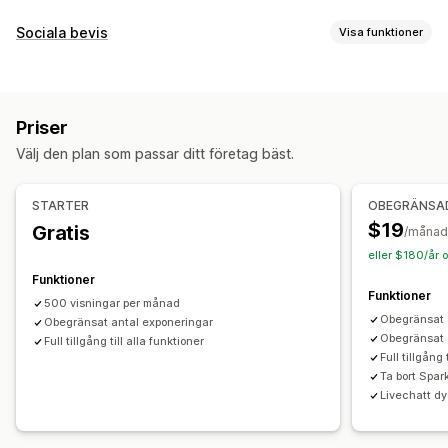
Videohantering
Sociala bevis
Visa funktioner
Köpbara videor
Automatisk uppspelning
Innehållstyper
Lägg i varukorgen
Interaktiv video
UGC
Social delning
UGC
Videor
Videoklipp
Recensioner
Multi-channel
Analysverktyg
Aviseringar
Priser
Visningsalternativ
Anpassning
Välj den plan som passar ditt företag bäst.
Produktvisningar
Köpbara flöden
Anpassade layouter
Videoredigering
Videomallar
Videoimport
Videospelare
Videowidget
Inbäddade videor
Karuseller
Analysverktyg
STARTER
OBEGRÄNSA
Mobilanpassning
$19
Gratis
Spårning av engagemang
Konverteringsspårning
/månad
eller $180/år 
Funktioner
Funktioner
500 visningar per månad
Obegränsat 
Obegränsat antal exponeringar
Obegränsat 
Full tillgång till alla funktioner
Full tillgång 
Ta bort Spa
Livechatt dy