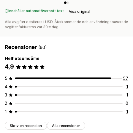
Innehåller automatöversatt text
Visa original
Alla avgifter debiteras i USD. Återkommande och användningsbaserade
avgifter faktureras var 30:e dag.
Recensioner
(60)
Helhetsomdöme
4,9
5
57
4
1
3
1
2
0
1
1
Skriv en recension
Alla recensioner