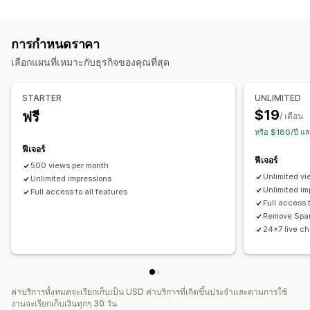
ประเภทเนื้อหา
วิดีโอแบบโต้ตอบ
UGC
การแชร์ทางโซเชียล
หลายช่องทาง
UGC
วิดีโอ
Reels
รีวิว
การวิเคราะห์
การแจ้งเตือน
การกำหนดราคา
ตัวเลือกการแสดงผล
การปรับแต่ง
เลือกแผนที่เหมาะกับธุรกิจของคุณที่สุด
ยอดเข้าชมสินค้า
ฟีดที่สามารถซื้อสินค้าได้
เลย์เอาต์ที่กำหนดเอง
การแก้ไขวิดีโอ
เทมเพลตวิดีโอ
การนำเข้าวิดีโอ
โปรแกรมเล่นวิดีโอ
วิดเจ็ตวิดีโอ
วิดีโอแบบฝัง
ภาพสไลด์
การวิเคราะห์
STARTER
UNLIMITED
การเปลี่ยนรูปแบบตามการแสดงผลบนมือถือ
$19
ฟรี
การติดตามการมีส่วนร่วม
การติดตามคอนเวอร์ชัน
/ เดือน
หรือ $180/ปี แ
ฟีเจอร์
ฟีเจอร์
500 views per month
Unlimited v
Unlimited impressions
Unlimited im
Full access to all features
Full access t
Remove Spar
24x7 live ch
ค่าบริการทั้งหมดจะเรียกเก็บเป็น USD ค่าบริการที่เกิดขึ้นประจำและตามการใช้
งานจะเรียกเก็บเงินทุกๆ 30 วัน