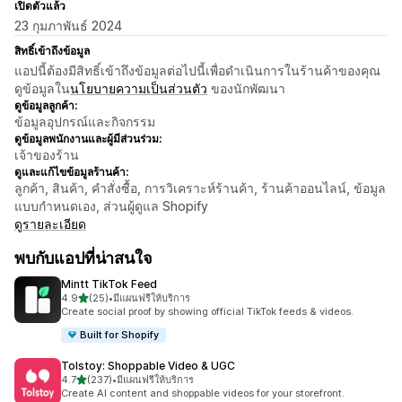
เปิดตัวแล้ว
23 กุมภาพันธ์ 2024
สิทธิ์เข้าถึงข้อมูล
แอปนี้ต้องมีสิทธิ์เข้าถึงข้อมูลต่อไปนี้เพื่อดำเนินการในร้านค้าของคุณ
ดูข้อมูลใน
นโยบายความเป็นส่วนตัว
ของนักพัฒนา
ดูข้อมูลลูกค้า:
ข้อมูลอุปกรณ์และกิจกรรม
ดูข้อมูลพนักงานและผู้มีส่วนร่วม:
เจ้าของร้าน
ดูและแก้ไขข้อมูลร้านค้า:
ลูกค้า, สินค้า, คำสั่งซื้อ, การวิเคราะห์ร้านค้า, ร้านค้าออนไลน์, ข้อมูล
แบบกำหนดเอง, ส่วนผู้ดูแล Shopify
ดูรายละเอียด
พบกับแอปที่น่าสนใจ
Mintt TikTok Feed
เต็ม 5 ดาว
4.9
(25)
•
มีแผนฟรีให้บริการ
ทั้งหมด 25 รีวิว
Create social proof by showing official TikTok feeds & videos.
Built for Shopify
Tolstoy: Shoppable Video & UGC
เต็ม 5 ดาว
4.7
(237)
•
มีแผนฟรีให้บริการ
ทั้งหมด 237 รีวิว
Create AI content and shoppable videos for your storefront.