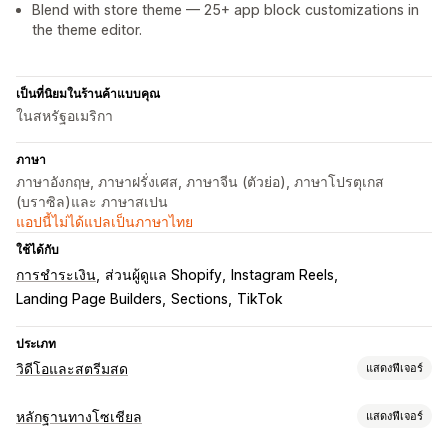
Blend with store theme — 25+ app block customizations in
the theme editor.
เป็นที่นิยมในร้านค้าแบบคุณ
ในสหรัฐอเมริกา
ภาษา
ภาษาอังกฤษ, ภาษาฝรั่งเศส, ภาษาจีน (ตัวย่อ), ภาษาโปรตุเกส
(บราซิล)และ ภาษาสเปน
แอปนี้ไม่ได้แปลเป็นภาษาไทย
ใช้ได้กับ
การชำระเงิน
ส่วนผู้ดูแล Shopify
Instagram Reels
Landing Page Builders
Sections
TikTok
ประเภท
วิดีโอและสตรีมสด
แสดงฟีเจอร์
การจัดการวิดีโอ
หลักฐานทางโซเชียล
แสดงฟีเจอร์
วิดีโอที่สามารถซื้อสินค้าได้
เล่นอัตโนมัติ
เพิ่มลงในตะกร้าสินค้า