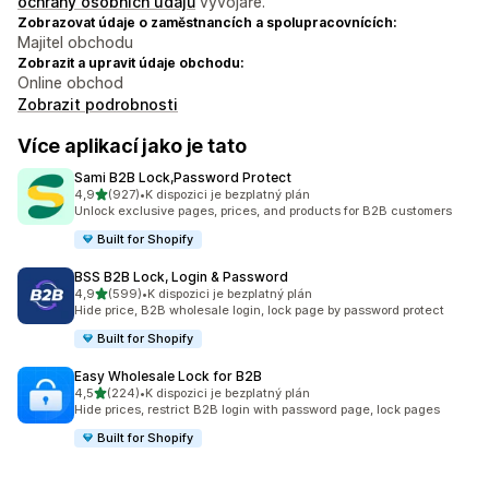
ochrany osobních údajů
vývojáře.
Zobrazovat údaje o zaměstnancích a spolupracovnících:
Majitel obchodu
Zobrazit a upravit údaje obchodu:
Online obchod
Zobrazit podrobnosti
Více aplikací jako je tato
Sami B2B Lock,Password Protect
z 5 hvězd
4,9
(927)
•
K dispozici je bezplatný plán
Celkový počet recenzí: 927
Unlock exclusive pages, prices, and products for B2B customers
Built for Shopify
BSS B2B Lock, Login & Password
z 5 hvězd
4,9
(599)
•
K dispozici je bezplatný plán
Celkový počet recenzí: 599
Hide price, B2B wholesale login, lock page by password protect
Built for Shopify
Easy Wholesale Lock for B2B
z 5 hvězd
4,5
(224)
•
K dispozici je bezplatný plán
Celkový počet recenzí: 224
Hide prices, restrict B2B login with password page, lock pages
Built for Shopify