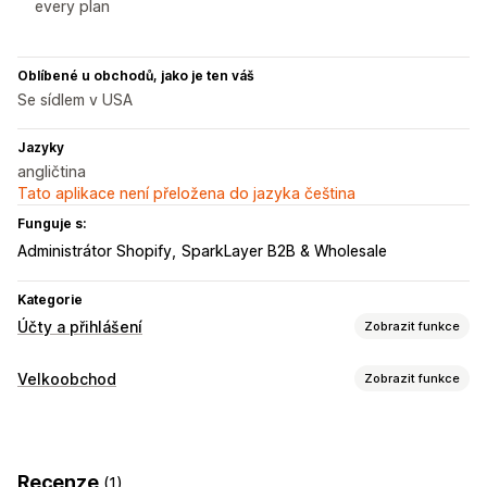
every plan
Oblíbené u obchodů, jako je ten váš
Se sídlem v USA
Jazyky
angličtina
Tato aplikace není přeložena do jazyka čeština
Funguje s:
Administrátor Shopify
SparkLayer B2B & Wholesale
Kategorie
Účty a přihlášení
Zobrazit funkce
Správa účtu
Velkoobchod
Zobrazit funkce
Označování štítky
Možnosti nacenění
Řízení přístupu
Skupiny zákazníků
Přihlášení k velkoobchodu
Omezení přístupu
Skrývání obsahu
Zamykání stránek
Recenze
(1)
Označování zákazníků