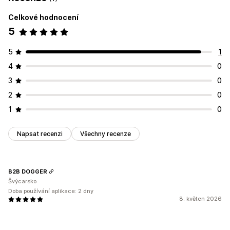
Celkové hodnocení
Řízení objednávek
5
Viditelnost produktů
5
1
4
0
3
0
2
0
1
0
Napsat recenzi
Všechny recenze
B2B DOGGER
Švýcarsko
Doba používání aplikace: 2 dny
8. květen 2026