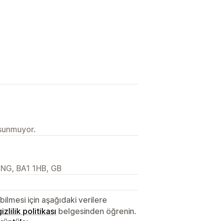
 sunmuyor.
 ENG, BA1 1HB, GB
lmesi için aşağıdaki verilere
gizlilik politikası
belgesinden öğrenin.