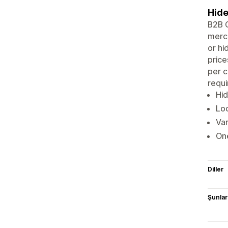
Hide
B2B C
merch
or hi
price
per c
requi
Hid
Loc
Var
One
Diller
Şunlarl