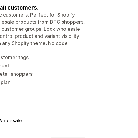
tail customers.
c customers. Perfect for Shopify
holesale products from DTC shoppers,
nd customer groups. Lock wholesale
trol product and variant visibility
on any Shopify theme. No code
customer tags
ment
retail shoppers
 plan
Wholesale