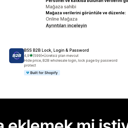
Personel ve katkıda bulunan verilerini g
Mağaza sahibi
Mağaza verilerini görüntüle ve düzenle:
Online Mağaza
Ayrıntıları inceleyin
BSS B2B Lock, Login & Password
5 yıldız üzerinden
4,9
(599)
•
Ücretsiz plan mevcut
toplam 599 değerlendirme
Hide price, B2B wholesale login, lock page by password
protect
Built for Shopify
 eklemek mi isti