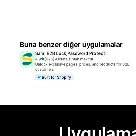
Buna benzer diğer uygulamalar
Sami B2B Lock,Password Protect
5 yıldız üzerinden
4,9
(926)
•
Ücretsiz plan mevcut
toplam 926 değerlendirme
Unlock exclusive pages, prices, and products for B2B
customers
Built for Shopify
Uygulama