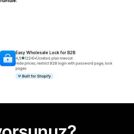
örüntüle:
Easy Wholesale Lock for B2B
5 yıldız üzerinden
4,5
(224)
•
Ücretsiz plan mevcut
toplam 224 değerlendirme
Hide prices, restrict B2B login with password page, lock
pages
Built for Shopify
yorsunuz?