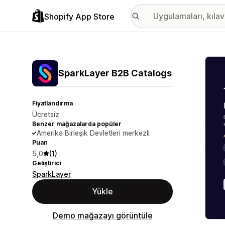
Shopify App Store
Öne ç
SparkLayer B2B Catalogs
Fiyatlandırma
Ücretsiz
Benzer mağazalarda popüler
Amerika Birleşik Devletleri merkezli
Puan
5,0
(1)
Geliştirici
SparkLayer
Yükle
Demo mağazayı görüntüle