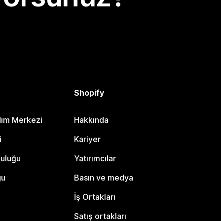
Shopify
dım Merkezi
Hakkında
i
Kariyer
luluğu
Yatırımcılar
gu
Basın ve medya
İş Ortakları
Satış ortakları