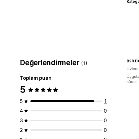
Katego
Değerlendirmeler
B2B 
(1)
İsviçre
Uygula
Toplam puan
süresi
5
5
1
4
0
3
0
2
0