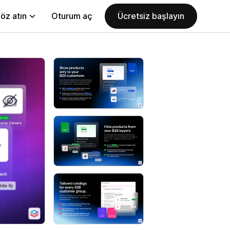
öz atın
Oturum aç
Ücretsiz başlayın