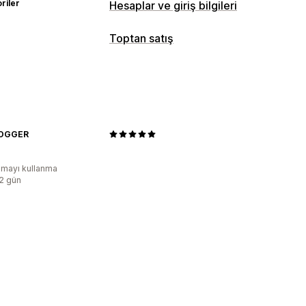
riler
Hesaplar ve giriş bilgileri
Hesap yönetimi
Toptan satış
Etiketleme
Fiyatlandırma seçenekleri
Erişim kontrolü
Müşteri grupları
Toptan giriş
Müşteri
Erişimi kısıtlama
İçeriği gizleme
Sayf
Sipariş yönetimi
DOGGER
Ürün görünürlüğü
mayı kullanma
:2 gün