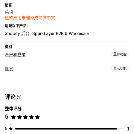
语言
英语
这款应用未翻译成简体中文
适配以下产品：
Shopify 后台
SparkLayer B2B & Wholesale
类别
账户和登录
显示功能
账户管理
批发
显示功能
标记
定价选项
访问控制
客户群
批发登录
客户标记
限制访问
隐藏内容
锁定页面
评论
(1)
订单管理
整体评分
产品可见性
5
5
1