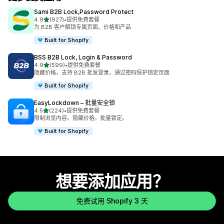
Sami B2B Lock,Password Protect
星（满分 5 星）
4.9
(927)
•
提供免费套餐
总共 927 条评论
为 B2B 客户解锁专属页面、价格和产品
Built for Shopify
BSS B2B Lock, Login & Password
星（满分 5 星）
4.9
(599)
•
提供免费套餐
总共 599 条评论
隐藏价格，支持 B2B 批发登录，通过密码保护锁定页面
Built for Shopify
EasyLockdown – 批量安全锁
星（满分 5 星）
4.5
(224)
•
提供免费套餐
总共 224 条评论
限制浏览内容。隐藏价格。批量锁定。
Built for Shopify
想要添加应用？
免费试用 Shopify 3 天