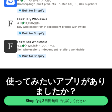
5つ星中
4.1
(502)
•
無料プランあり
合計レビュー数：502件
Dropship high-profit products. Trusted US, EU, UK+ suppliers.
Built for Shopify
Faire: Buy Wholesale
5つ星中
4.9
(1,161)
•
無料
合計レビュー数：1161件
Buy wholesale from independent brands worldwide
Built for Shopify
Faire: Sell Wholesale
5つ星中
4.6
(412)
•
無料インストール
合計レビュー数：412件
Sell wholesale to independent retailers worldwide
Built for Shopify
使ってみたいアプリがあり
ましたか？
Shopifyを3日間無料でお試しください