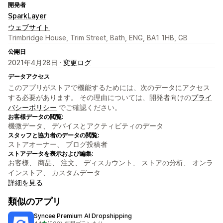
開発者
SparkLayer
ウェブサイト
Trimbridge House, Trim Street, Bath, ENG, BA1 1HB, GB
公開日
2021年4月28日 ·
変更ログ
データアクセス
このアプリがストアで機能するためには、次のデータにアクセス
する必要があります。 その理由については、開発者向けの
プライ
バシーポリシー
でご確認ください。
お客様データの閲覧:
機微データ、 デバイスとアクティビティのデータ
スタッフと協力者のデータの閲覧:
ストアオーナー、 ブログ投稿者
ストアデータを表示および編集:
お客様、 商品、 注文、 ディスカウント、 ストアの分析、 オンラ
インストア、 カスタムデータ
詳細を見る
類似のアプリ
Syncee Premium AI Dropshipping