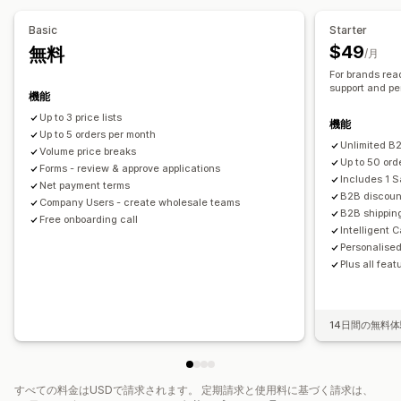
卸売ログイン
顧客のタグ付け
Basic
Starter
注文管理
$49
無料
/月
一括処理
注文フォーム
手動注文
下書き注文
最小注文数/額
For brands rea
注文制限
配送オプション
注文状況
複数通貨
APIアクセス
support and pe
機能
在庫の同期
在庫ステータス
インポートとエクスポート
Up to 3 price lists
機能
Up to 5 orders per month
Unlimited B2
Volume price breaks
Up to 50 ord
Forms - review & approve applications
Includes 1 
Net payment terms
B2B discoun
Company Users - create wholesale teams
B2B shipping
Free onboarding call
Intelligent 
Personalise
Plus all feat
14日間の無料
すべての料金はUSDで請求されます。 定期請求と使用料に基づく請求は、