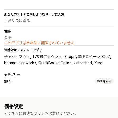
あなたのストアと同じようなストアに人気
アメリカに拠点
言語
英語
このアプリは日本語に翻訳されていません
連携対象システム・アプリ
チェックアウト
お客様アカウント
Shopify管理者ページ
Cin7
Katana
Linnworks
QuickBooks Online
Unleashed
Xero
カテゴリー
卸売
機能を表示
価格設定オプション
顧客グループ
カスタム価格
クーポンコード
段階的な価格設定
価格設定
ボリュームディスカウント
価格設定のインポート
免税
ビジネスに最適なプランをお選びください。
予約注文
諸条件
決済方法
複数通貨
登録フォーム