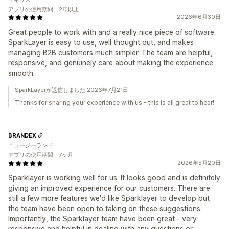
アプリの使用期間：2年以上
2026年6月30日
Great people to work with and a really nice piece of software.
SparkLayer is easy to use, well thought out, and makes
managing B2B customers much simpler. The team are helpful,
responsive, and genuinely care about making the experience
smooth.
SparkLayerが返信しました 2026年7月21日
Thanks for sharing your experience with us - this is all great to hear!
BRANDEX
ニュージーランド
アプリの使用期間：7ヶ月
2026年5月20日
Sparklayer is working well for us. It looks good and is definitely
giving an improved experience for our customers. There are
still a few more features we'd like Sparklayer to develop but
the team have been open to taking on these suggestions.
Importantly, the Sparklayer team have been great - very
responsive and helpful in dealing with any questions or