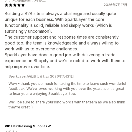
アプリの使用期間：3年以上
2026年7月17日
Building a B2B site is always a challenge and usually quite
unique for each business. With SparkLayer the core
functionality is solid, reliable and simply works (which is
surprisingly uncommon).
The customer support and response times are consistently
good too, the team is knowledgeable and always willing to
work with us to overcome challenges.
SparkLayer have done a good job with delivering a trade
experience on Shopify and we're excited to work with them to
help improve over time.
SparkLayerが返信しました 2026年7月21日
Wow - thank you so much for taking the time to leave such wonderful
feedback! We've loved working with you over the years, so it's great
to hear you're enjoying SparkLayer, too.
We'll be sure to share your kind words with the team as we also think
they're great :)
VIP Hairdressing Supplies
イギリス