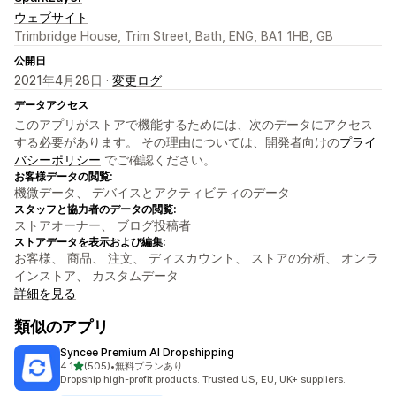
ウェブサイト
Trimbridge House, Trim Street, Bath, ENG, BA1 1HB, GB
公開日
2021年4月28日 ·
変更ログ
データアクセス
このアプリがストアで機能するためには、次のデータにアクセス
する必要があります。 その理由については、開発者向けの
プライ
バシーポリシー
でご確認ください。
お客様データの閲覧:
機微データ、 デバイスとアクティビティのデータ
スタッフと協力者のデータの閲覧:
ストアオーナー、 ブログ投稿者
ストアデータを表示および編集:
お客様、 商品、 注文、 ディスカウント、 ストアの分析、 オンラ
インストア、 カスタムデータ
詳細を見る
類似のアプリ
Syncee Premium AI Dropshipping
5つ星中
4.1
(505)
•
無料プランあり
合計レビュー数：505件
Dropship high-profit products. Trusted US, EU, UK+ suppliers.