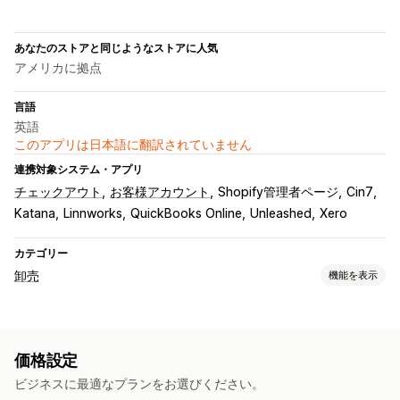
あなたのストアと同じようなストアに人気
アメリカに拠点
言語
英語
このアプリは日本語に翻訳されていません
連携対象システム・アプリ
チェックアウト
お客様アカウント
Shopify管理者ページ
Cin7
Katana
Linnworks
QuickBooks Online
Unleashed
Xero
カテゴリー
卸売
機能を表示
価格設定オプション
顧客グループ
カスタム価格
クーポンコード
段階的な価格設定
価格設定
ボリュームディスカウント
価格設定のインポート
免税
ビジネスに最適なプランをお選びください。
予約注文
諸条件
決済方法
複数通貨
登録フォーム