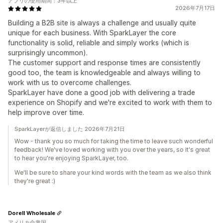
アプリの使用期間：3年以上
2026年7月17日
Building a B2B site is always a challenge and usually quite
unique for each business. With SparkLayer the core
functionality is solid, reliable and simply works (which is
surprisingly uncommon).
The customer support and response times are consistently
good too, the team is knowledgeable and always willing to
work with us to overcome challenges.
SparkLayer have done a good job with delivering a trade
experience on Shopify and we're excited to work with them to
help improve over time.
SparkLayerが返信しました 2026年7月21日
Wow - thank you so much for taking the time to leave such wonderful
feedback! We've loved working with you over the years, so it's great
to hear you're enjoying SparkLayer, too.
We'll be sure to share your kind words with the team as we also think
they're great :)
Dorell Wholesale
アメリカ合衆国