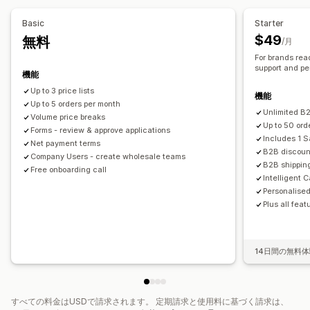
卸売ログイン
顧客のタグ付け
Basic
Starter
注文管理
$49
無料
/月
一括処理
注文フォーム
手動注文
下書き注文
最小注文数/額
For brands rea
注文制限
配送オプション
注文状況
複数通貨
APIアクセス
support and pe
機能
在庫の同期
在庫ステータス
インポートとエクスポート
Up to 3 price lists
機能
Up to 5 orders per month
Unlimited B2
Volume price breaks
Up to 50 ord
Forms - review & approve applications
Includes 1 
Net payment terms
B2B discoun
Company Users - create wholesale teams
B2B shipping
Free onboarding call
Intelligent 
Personalise
Plus all feat
14日間の無料
すべての料金はUSDで請求されます。 定期請求と使用料に基づく請求は、