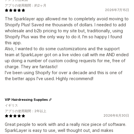
アプリの使用期間：約2ヶ月
2026年7月15日
The Sparklayer app allowed me to completely avoid moving to
Shopify Plus! Saved me thousands of dollars. I needed to add
wholesale and b2b pricing to my site but, traditionally, using
Shopify Plus was the only way to do it. I'm so happy I found
this app.
Also, I wanted to do some customizations and the support
team at SparkLayer got on a live video call with me AND ended
up doing a number of custom coding requests for me, free of
charge. They are fantastic!
I've been using Shopify for over a decade and this is one of
the better apps I've used. Highly recommend!
VIP Hairdressing Supplies
イギリス
アプリの使用期間：2年以上
2026年6月30日
Great people to work with and a really nice piece of software.
SparkLayer is easy to use, well thought out, and makes