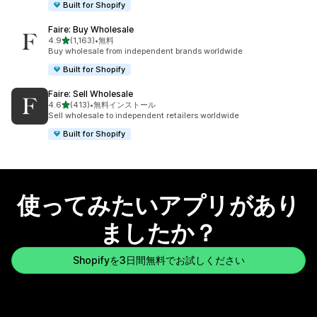
Built for Shopify
Faire: Buy Wholesale
5つ星中
4.9
(1,163)
•
無料
合計レビュー数：1163件
Buy wholesale from independent brands worldwide
Built for Shopify
Faire: Sell Wholesale
5つ星中
4.6
(413)
•
無料インストール
合計レビュー数：413件
Sell wholesale to independent retailers worldwide
Built for Shopify
使ってみたいアプリがあり
ましたか？
Shopifyを3日間無料でお試しください