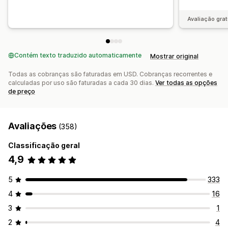
Avaliação grat
Contém texto traduzido automaticamente
Mostrar original
Todas as cobranças são faturadas em USD. Cobranças recorrentes e
calculadas por uso são faturadas a cada 30 dias.
Ver todas as opções
de preço
Avaliações
(358)
Classificação geral
4,9
5
333
4
16
3
1
2
4