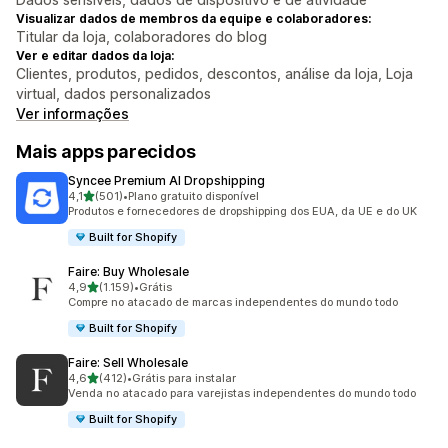
Visualizar dados de membros da equipe e colaboradores:
Titular da loja, colaboradores do blog
Ver e editar dados da loja:
Clientes, produtos, pedidos, descontos, análise da loja, Loja
virtual, dados personalizados
Ver informações
Mais apps parecidos
Syncee Premium AI Dropshipping
de 5 estrelas
4,1
(501)
•
Plano gratuito disponível
501 avaliações ao todo
Produtos e fornecedores de dropshipping dos EUA, da UE e do UK
Built for Shopify
Faire: Buy Wholesale
de 5 estrelas
4,9
(1.159)
•
Grátis
1159 avaliações ao todo
Compre no atacado de marcas independentes do mundo todo
Built for Shopify
Faire: Sell Wholesale
de 5 estrelas
4,6
(412)
•
Grátis para instalar
412 avaliações ao todo
Venda no atacado para varejistas independentes do mundo todo
Built for Shopify