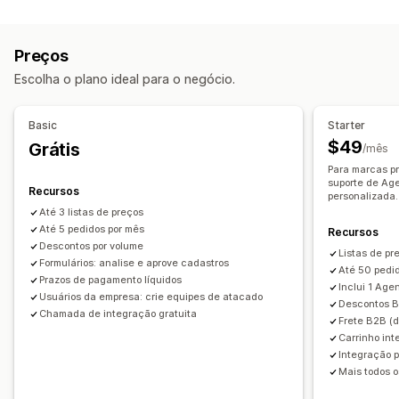
Opções de preços
Grupos de clientes
Preços personalizados
Preços
Códigos de desconto
Preços por nível
Escolha o plano ideal para o negócio.
Descontos por volume
Importação de preços
Isenções tributárias
Pré-vendas
Prazo de pagamento
Basic
Starter
Formas de pagamento
Em várias moedas
$49
Grátis
/mês
Formulário de inscrição
Login de atacado
Para marcas p
Marcação de clientes com tags
suporte de Ag
Recursos
personalizada.
Gerenciamento de pedidos
Até 3 listas de preços
Processamento em lote
Até 5 pedidos por mês
Formulário de pedido
Recursos
Descontos por volume
Pedidos manuais
Rascunhos de pedido
Listas de pr
Formulários: analise e aprove cadastros
Até 50 pedi
Quantidade mínima do pedido
Limites de pedido
Prazos de pagamento líquidos
Inclui 1 Ag
Usuários da empresa: crie equipes de atacado
Opções de frete
Status do pedido
Em várias moedas
Descontos 
Chamada de integração gratuita
Frete B2B (d
Acesso por API
Sincronização de estoque
Carrinho int
Status do estoque
Importação e exportação
Integração 
Mais todos o