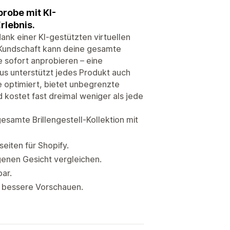
probe mit KI-
rlebnis.
dank einer KI-gestützten virtuellen
e Kundschaft kann deine gesamte
te sofort anprobieren – eine
naus unterstützt jedes Produkt auch
te optimiert, bietet unbegrenzte
 kostet fast dreimal weniger als jede
esamte Brillengestell-Kollektion mit
seiten für Shopify.
genen Gesicht vergleichen.
ar.
ür bessere Vorschauen.