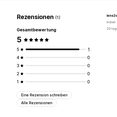
Rezensionen
lens2c
(1)
Indien
29 tag
Gesamtbewertung
5
5
1
4
0
3
0
2
0
1
0
Eine Rezension schreiben
Alle Rezensionen