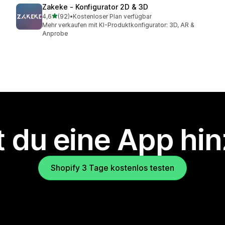
Zakeke ‑ Konfigurator 2D & 3D
von 5 Sternen
4,6
(92)
•
Kostenloser Plan verfügbar
92 Rezensionen insgesamt
Mehr verkaufen mit KI-Produktkonfigurator: 3D, AR &
Anprobe
 du eine App hi
Shopify 3 Tage kostenlos testen