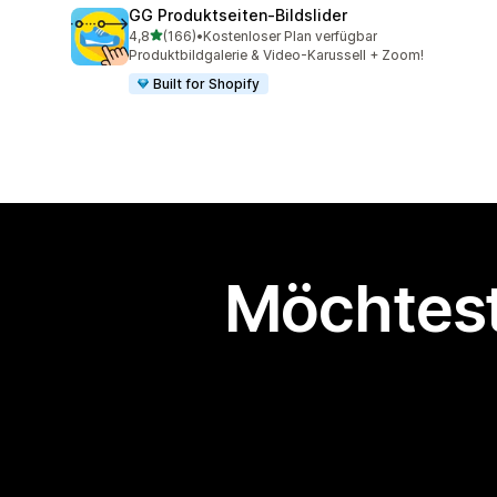
GG Produktseiten‑Bildslider
von 5 Sternen
4,8
(166)
•
Kostenloser Plan verfügbar
166 Rezensionen insgesamt
Produktbildgalerie & Video-Karussell + Zoom!
Built for Shopify
Möchtest