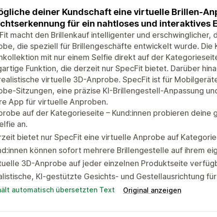
gliche deiner Kundschaft eine virtuelle Brillen-An
chtserkennung für ein nahtloses und interaktives E
it macht den Brillenkauf intelligenter und erschwinglicher, 
be, die speziell für Brillengeschäfte entwickelt wurde. Di
enkollektion mit nur einem Selfie direkt auf der Kategoriesei
gartige Funktion, die derzeit nur SpecFit bietet. Darüber hi
realistische virtuelle 3D-Anprobe. SpecFit ist für Mobilgerä
be-Sitzungen, eine präzise KI-Brillengestell-Anpassung und
e App für virtuelle Anproben.
robe auf der Kategorieseite – Kund:innen probieren deine g
elfie an.
zeit bietet nur SpecFit eine virtuelle Anprobe auf Kategorie
d:innen können sofort mehrere Brillengestelle auf ihrem ei
tuelle 3D-Anprobe auf jeder einzelnen Produktseite verfügb
listische, KI-gestützte Gesichts- und Gestellausrichtung f
hält automatisch übersetzten Text
Original anzeigen