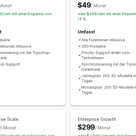
$49
 Monat
/ Monat
9/Jahr mit einer Ersparnis von
oder $499/Jahr mit einer Ersparn
15 %
t
Umfasst
dukte
Alle Funktionen inklusive
unktionen inklusive
200 Produkte
onisierung mit der Trynshop-
Priority-Support direkt vom
bank
Technikteam
rd-Support
Synchronisierung mit der Tryn
Datenbank
Jahresplan: 200 3D-Modelle in
Tagen
Monatsplan: 200 3D-Modelle i
Tagen
ise Scale
Enterprise Growth
9
$299
/ Monat
/ Monat
799/Jahr mit einer Ersparnis von
oder $2,999/Jahr mit einer Erspa