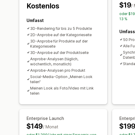
$19
Kostenlos
/
oder $19
13 %
Umfasst
3D-Rendering für bis zu 5 Produkte
Umfass
2D-Anprobe auf der Kategorieseite
50 Pro
3D-Anprobe für Produkte auf der
Alle F
Kategorieseite
Synchr
3D-Anprobe auf der Produktseite
Daten
Anprobe-Analysen (täglich,
Standa
wöchentlich, monatlich)
Anprobe-Analysen pro Produkt
Social-Media-Option „Meinen Look
teilen“
Meinen Look als Foto/Video mit Link
teilen
Enterprise Launch
Enterpr
$149
$19
/ Monat
oder $1,299/Jahr mit einer Ersparnis von
oder $1,