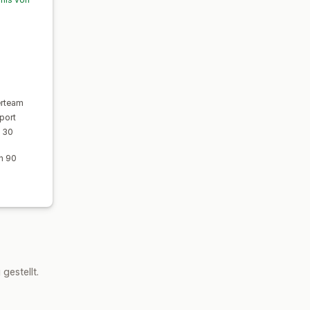
erteam
port
n 30
n 90
estellt.