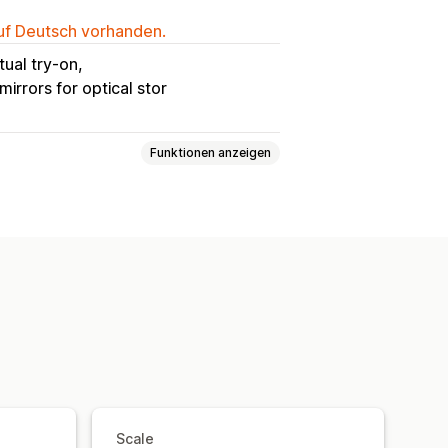
auf Deutsch vorhanden.
tual try-on
irrors for optical stor
Funktionen anzeigen
lle Anprobe
Gesichtserkennung
Scale