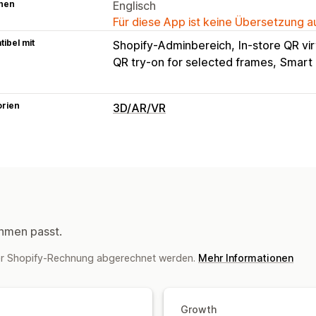
hen
Englisch
Für diese App ist keine Übersetzung 
ibel mit
Shopify-Adminbereich
In-store QR vir
QR try-on for selected frames
Smart m
orien
3D/AR/VR
Visualisierung
3D-Modelle
Virtuelle Realität
Virtue
KI-gestützt
hmen passt.
er Shopify-Rechnung abgerechnet werden.
Mehr Informationen
Growth