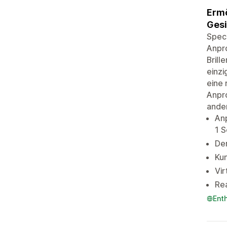
Ermö
Gesi
SpecF
Anpro
Brill
einzi
eine 
Anpro
ander
Anp
1 S
Der
Kun
Vir
Rea
Ent