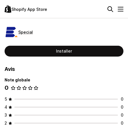
Shopify App Store
Special
Installer
Avis
Note globale
0
5
0
4
0
3
0
2
0