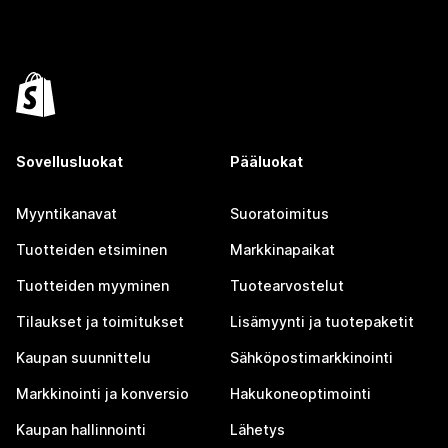
Sovellusluokat
Pääluokat
Myyntikanavat
Suoratoimitus
Tuotteiden etsiminen
Markkinapaikat
Tuotteiden myyminen
Tuotearvostelut
Tilaukset ja toimitukset
Lisämyynti ja tuotepaketit
Kaupan suunnittelu
Sähköpostimarkkinointi
Markkinointi ja konversio
Hakukoneoptimointi
Kaupan hallinnointi
Lähetys