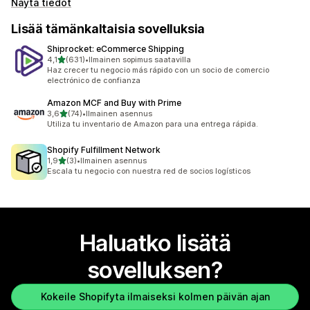
Näytä tiedot
Lisää tämänkaltaisia sovelluksia
Shiprocket: eCommerce Shipping
/ 5 tähteä
4,1
(631)
•
Ilmainen sopimus saatavilla
631 arvostelua yhteensä
Haz crecer tu negocio más rápido con un socio de comercio
electrónico de confianza
Amazon MCF and Buy with Prime
/ 5 tähteä
3,6
(74)
•
Ilmainen asennus
74 arvostelua yhteensä
Utiliza tu inventario de Amazon para una entrega rápida.
Shopify Fulfillment Network
/ 5 tähteä
1,9
(3)
•
Ilmainen asennus
3 arvostelua yhteensä
Escala tu negocio con nuestra red de socios logísticos
Haluatko lisätä
sovelluksen?
Kokeile Shopifyta ilmaiseksi kolmen päivän ajan