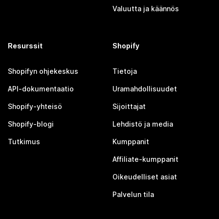
Valuutta ja käännös
Resurssit
Shopify
Shopifyn ohjekeskus
Tietoja
API-dokumentaatio
Uramahdollisuudet
Shopify-yhteisö
Sijoittajat
Shopify-blogi
Lehdistö ja media
Tutkimus
Kumppanit
Affiliate-kumppanit
Oikeudelliset asiat
Palvelun tila