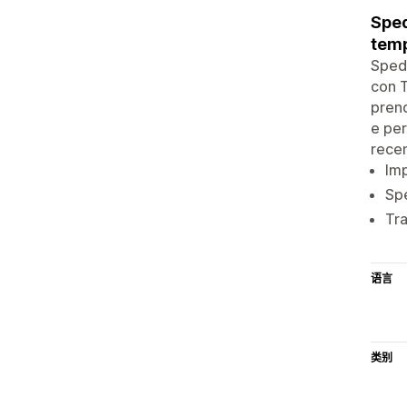
Sped
temp
Spedi
con T
prend
e per
recen
Imp
Spe
Tra
语言
类别