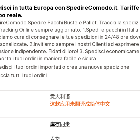
isci in tutta Europa con SpedireComodo.it. Tariffe
o reale.
reComodo Spedire Pacchi Buste e Pallet. Traccia la spediz
racking Online sempre aggiornato. 1.Spedire pacchi in Italia e 
iamo cura di consegnare le tue spedizioni in 24/48 ore dove
sonalizzate. 2.Invitiamo sempre i nostri Clienti ad esprimere i
sione indipendente. Fidati di loro! 3. Spedisci economicamen
orta i tuoi ordini in maniera facile e sicura
disci i tuoi ordini importati o crea una nuova spedizione
ccia tutti i tuoi ordini
意大利语
这款应用未翻译成简体中文
库存同步
发货