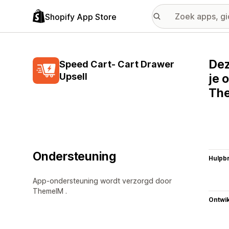
Shopify App Store
Dez
Speed Cart- Cart Drawer
Upsell
je 
The
Ondersteuning
Hulpb
App-ondersteuning wordt verzorgd door
ThemeIM .
Ontwik