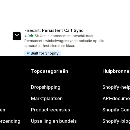
Firecart: Persistent Cart Sync
van 5 sterren
4,9
(5)
•
Gratis abonnement beschikbaar
5 recensies in totaal
Permanente winkelwagensynchronisatie op alle
apparaten. Installeren en klaar.
Built for Shopify
Topcategorieën
Hulpbronne
Dropshipping
Shopify-hel
n
Marktplaatsen
API-docume
pen
Productrecensies
Shopify Co
erzending
Upselling en bundels
Shopify-blo