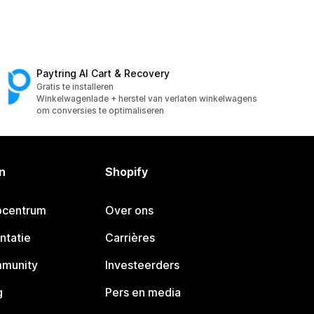
Paytring AI Cart & Recovery
Gratis te installeren
Winkelwagenlade + herstel van verlaten winkelwagens
om conversies te optimaliseren
n
Shopify
pcentrum
Over ons
ntatie
Carrières
mmunity
Investeerders
g
Pers en media