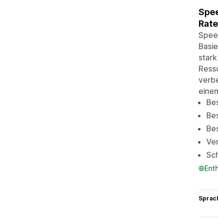
Spee
Rate
Speed
Basie
stark
Resso
verbe
eine
Be
Bes
Bes
Ve
Sch
Ent
Sprac