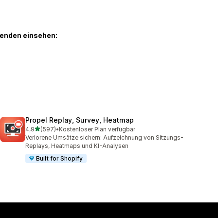
genden einsehen:
Propel Replay, Survey, Heatmap
von 5 Sternen
4,9
(597)
•
Kostenloser Plan verfügbar
597 Rezensionen insgesamt
Verlorene Umsätze sichern: Aufzeichnung von Sitzungs-
Replays, Heatmaps und KI-Analysen
Built for Shopify