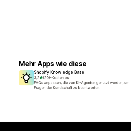
Mehr Apps wie diese
Shopify Knowledge Base
von 5 Sternen
3,2
(20)
•
Kostenlos
20 Rezensionen insgesamt
FAQs anpassen, die von KI-Agenten genutzt werden, um
Fragen der Kundschaft zu beantworten.