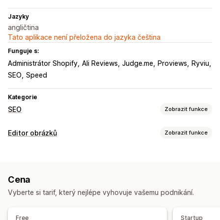
Jazyky
angličtina
Tato aplikace není přeložena do jazyka čeština
Funguje s:
Administrátor Shopify
Ali Reviews
Judge.me
Proviews
Ryviu
SEO
Speed
Kategorie
SEO
Zobrazit funkce
Nástroje SEO
Editor obrázků
Zobrazit funkce
Komprese obrázků
Změna velikosti obrázků
Optimalizace obrázků
Alternativní text
Přednačtení
Lazy loading
Automatická optimalizace
Komprese obrázků
Nefunkční odkazy
Přesměrování
Stránky 404
Cena
Kontrola kvality
SEO
Alternativní text
Navigační drobečky
Mapy webu
Indexování stránky
Vyberte si tarif, který nejlépe vyhovuje vašemu podnikání.
Meta tagy
Strukturovaná data
JSON-LD
Schémata
Hromadné úpravy
Robots.txt
Hromadné úpravy
Alternativní text
Převod formátů
Komprese
Free
Startup