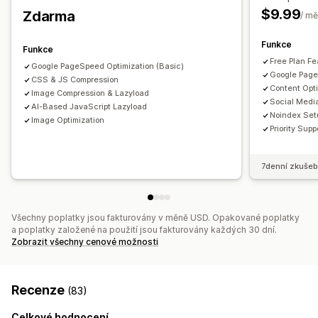
Generování pomocí umělé inteligence
Místní SEO
Změna velikosti
$9.99
Zdarma
/ mě
Optimalizace obrázků
Optimalizace rychlosti
Optimalizace obsahu
Optimalizace metadat
Funkce
Funkce
Optimalizace motivů
Automatizace
Free Plan Fe
Google PageSpeed Optimization (Basic)
Google Page
CSS & JS Compression
Sledování výkonu
Content Opt
Image Compression & Lazyload
Skóre SEO
Audity
Vykazování
Analýza rychlosti
Social Medi
AI-Based JavaScript Lazyload
Noindex Set
Image Optimization
Priority Supp
7denní zkušeb
Všechny poplatky jsou fakturovány v měně USD. Opakované poplatky
a poplatky založené na použití jsou fakturovány každých 30 dní.
Zobrazit všechny cenové možnosti
Recenze
(83)
Celkové hodnocení