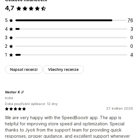
4,7
5
76
4
3
3
0
2
0
1
4
Napsat recenzi
Všechny recenze
Vector X
Indie
Doba používání aplikace: 12 dny
27. květen 2026
We are very happy with the SpeedBoostr app. The app is
helpful for improving store speed and optimization. Special
thanks to Jyoti from the support team for providing quick
responses, proper guidance, and excellent support whenever