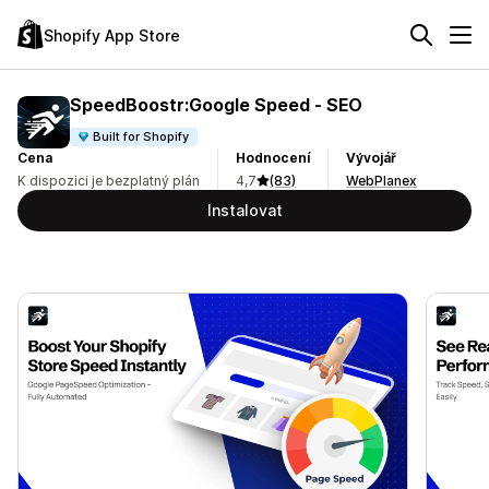
Shopify App Store
SpeedBoostr:Google Speed ‑ SEO
Built for Shopify
Cena
Hodnocení
Vývojář
K dispozici je bezplatný plán
4,7
(83)
WebPlanex
Instalovat