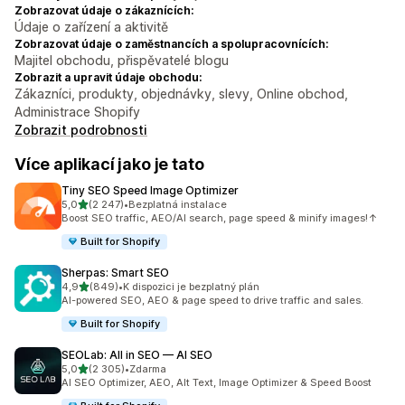
Zobrazovat údaje o zákaznících:
Údaje o zařízení a aktivitě
Zobrazovat údaje o zaměstnancích a spolupracovnících:
Majitel obchodu, přispěvatelé blogu
Zobrazit a upravit údaje obchodu:
Zákazníci, produkty, objednávky, slevy, Online obchod,
Administrace Shopify
Zobrazit podrobnosti
Více aplikací jako je tato
Tiny SEO Speed Image Optimizer
z 5 hvězd
5,0
(2 247)
•
Bezplatná instalace
Celkový počet recenzí: 2247
Boost SEO traffic, AEO/AI search, page speed & minify images!↑
Built for Shopify
Sherpas: Smart SEO
z 5 hvězd
4,9
(849)
•
K dispozici je bezplatný plán
Celkový počet recenzí: 849
AI-powered SEO, AEO & page speed to drive traffic and sales.
Built for Shopify
SEOLab: All in SEO — AI SEO
z 5 hvězd
5,0
(2 305)
•
Zdarma
Celkový počet recenzí: 2305
AI SEO Optimizer, AEO, Alt Text, Image Optimizer & Speed Boost