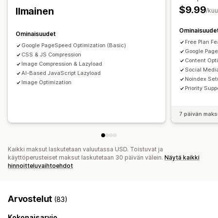
Paikallinen hakukoneoptimointi
Kuvan optimointi
Koon muuttaminen
$9.99
Ilmainen
/ku
Nopeuden optimointi
Sisällön optimointi
Metadatan optimointi
Teeman optimointi
Automaatiot
Ominaisuude
Ominaisuudet
Free Plan Fe
Tehokkuuden valvonta
Google PageSpeed Optimization (Basic)
Google Page
CSS & JS Compression
SEO-pisteet
Tarkastukset
Raportointi
Nopeusanalyysi
Content Opt
Image Compression & Lazyload
Social Medi
AI-Based JavaScript Lazyload
Noindex Set
Image Optimization
Priority Supp
7 päivän maks
Kaikki maksut laskutetaan valuutassa USD. Toistuvat ja
käyttöperusteiset maksut laskutetaan 30 päivän välein.
Näytä kaikki
hinnoitteluvaihtoehdot
Arvostelut
(83)
Kokonaisarvio