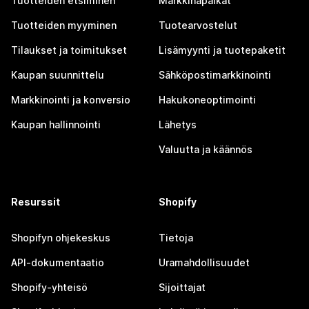
Tuotteiden etsiminen
Markkinapaikat
Tuotteiden myyminen
Tuotearvostelut
Tilaukset ja toimitukset
Lisämyynti ja tuotepaketit
Kaupan suunnittelu
Sähköpostimarkkinointi
Markkinointi ja konversio
Hakukoneoptimointi
Kaupan hallinnointi
Lähetys
Valuutta ja käännös
Resurssit
Shopify
Shopifyn ohjekeskus
Tietoja
API-dokumentaatio
Uramahdollisuudet
Shopify-yhteisö
Sijoittajat