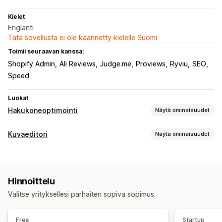
Kielet
Englanti
Tätä sovellusta ei ole käännetty kielelle Suomi
Toimii seuraavan kanssa:
Shopify Admin
Ali Reviews
Judge.me
Proviews
Ryviu
SEO
Speed
Luokat
Hakukoneoptimointi
Näytä ominaisuudet
Hakuoptimointityökalut
Kuvaeditori
Näytä ominaisuudet
Kuvan pakkaus
Kuvakoon muuttaminen
ALT-teksti
Kuvan optimointi
Esilataus
Laiska lataus
Rikkinäiset linkit
Automaattinen optimointi
Kuvan pakkaus
Laadunvalvonta
Uudelleenohjaukset
404-sivut
Navigointipolut
Hinnoittelu
Hakukoneoptimointi
Vaihtoehtoinen teksti
Sivukartat
Sivujen indeksointi
Meta-tunnisteet
Valitse yrityksellesi parhaiten sopiva sopimus.
Rich-koodinpätkät
JSON-LD
Skeemat
Robots.txt
Joukkomuokkaus
Joukkomuokkaus
Tekoälygenerointi
Vaihtoehtoinen teksti
Formaatin muuntaminen
Pakkaus
Free
Startup