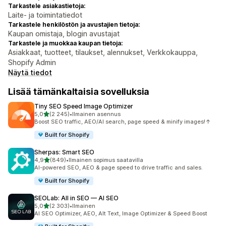
Tarkastele asiakastietoja:
Laite- ja toimintatiedot
Tarkastele henkilöstön ja avustajien tietoja:
Kaupan omistaja, blogin avustajat
Tarkastele ja muokkaa kaupan tietoja:
Asiakkaat, tuotteet, tilaukset, alennukset, Verkkokauppa,
Shopify Admin
Näytä tiedot
Lisää tämänkaltaisia sovelluksia
Tiny SEO Speed Image Optimizer
/ 5 tähteä
5,0
(2 245)
•
Ilmainen asennus
2245 arvostelua yhteensä
Boost SEO traffic, AEO/AI search, page speed & minify images!↑
Built for Shopify
Sherpas: Smart SEO
/ 5 tähteä
4,9
(849)
•
Ilmainen sopimus saatavilla
849 arvostelua yhteensä
AI-powered SEO, AEO & page speed to drive traffic and sales.
Built for Shopify
SEOLab: All in SEO — AI SEO
/ 5 tähteä
5,0
(2 303)
•
Ilmainen
2303 arvostelua yhteensä
AI SEO Optimizer, AEO, Alt Text, Image Optimizer & Speed Boost