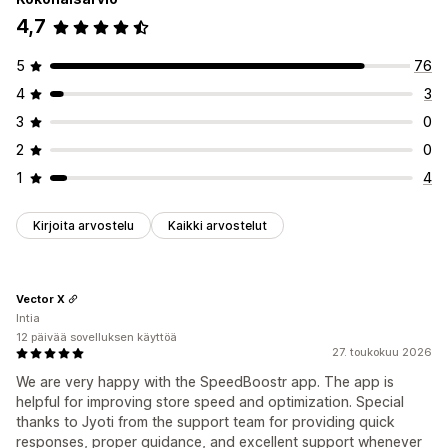
4,7
5
76
4
3
3
0
2
0
1
4
Kirjoita arvostelu
Kaikki arvostelut
Vector X
Intia
12 päivää sovelluksen käyttöä
27. toukokuu 2026
We are very happy with the SpeedBoostr app. The app is
helpful for improving store speed and optimization. Special
thanks to Jyoti from the support team for providing quick
responses, proper guidance, and excellent support whenever