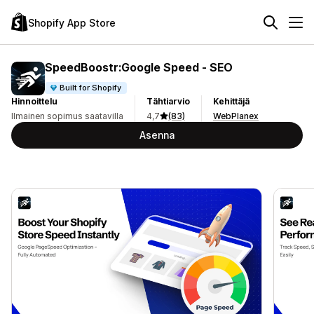
Shopify App Store
SpeedBoostr:Google Speed ‑ SEO
Built for Shopify
Hinnoittelu
Tähtiarvio
Kehittäjä
Ilmainen sopimus saatavilla
4,7
(83)
WebPlanex
Asenna