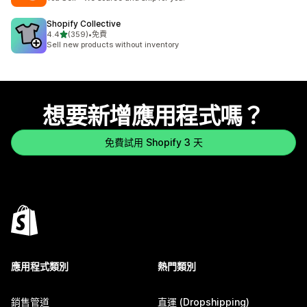
Shopify Collective
滿分 5 顆星
4.4
(359)
•
免費
共有 359 則評價
Sell new products without inventory
想要新增應用程式嗎？
免費試用 Shopify 3 天
應用程式類別
熱門類別
銷售管道
直運 (Dropshipping)