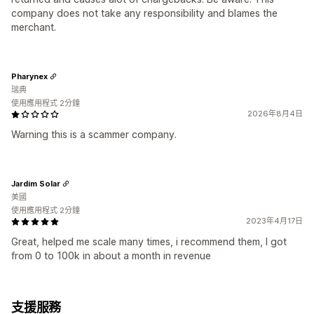
company does not take any responsibility and blames the
merchant.
Pharynex
瑞典
使用應用程式 2分鐘
2026年8月4日
Warning this is a scammer company.
Jardim Solar
美國
使用應用程式 2分鐘
2023年4月17日
Great, helped me scale many times, i recommend them, I got
from 0 to 100k in about a month in revenue
支援服務