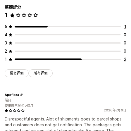
整體評分
1
5
1
4
0
3
0
2
0
1
2
撰寫評價
所有評價
Apoflora
瑞典
使用應用程式 2個月
2026年7月6日
Disrespectful agents. Alot of shipments goes to parcel shops
and customers does not get notification. The packages gets
returned and causes alot of chargebacks. Be aware. This