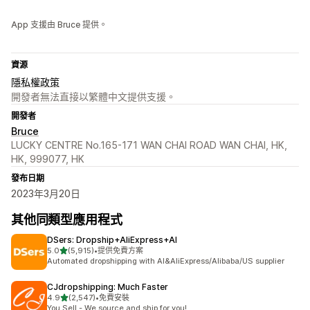
App 支援由 Bruce 提供。
資源
隱私權政策
開發者無法直接以繁體中文提供支援。
開發者
Bruce
LUCKY CENTRE No.165-171 WAN CHAI ROAD WAN CHAI, HK,
HK, 999077, HK
發布日期
2023年3月20日
其他同類型應用程式
DSers: Dropship+AliExpress+AI
滿分 5 顆星
5.0
(5,915)
•
提供免費方案
共有 5915 則評價
Automated dropshipping with AI&AliExpress/Alibaba/US supplier
CJdropshipping: Much Faster
滿分 5 顆星
4.9
(2,547)
•
免費安裝
共有 2547 則評價
You Sell - We source and ship for you!