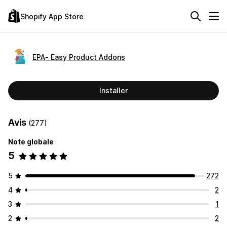
Shopify App Store
EPA‑ Easy Product Addons
Installer
Avis
(277)
Note globale
5
5
272
4
2
3
1
2
2