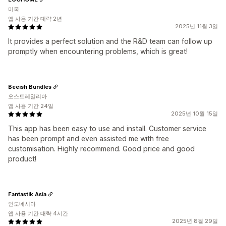
미국
앱 사용 기간 대략 2년
2025년 11월 3일
It provides a perfect solution and the R&D team can follow up
promptly when encountering problems, which is great!
Beeish Bundles
오스트레일리아
앱 사용 기간 24일
2025년 10월 15일
This app has been easy to use and install. Customer service
has been prompt and even assisted me with free
customisation. Highly recommend. Good price and good
product!
Fantastik Asia
인도네시아
앱 사용 기간 대략 4시간
2025년 8월 29일