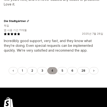
Love it.
Die Stadtgärtner
독일
앱 사용 기간 11개월
2025년 7월 28일
Incredibly good support, very fast, and they know what
they're doing. Even special requests can be implemented
quickly. We're very satisfied and recommend the app.
1
2
3
4
5
6
28