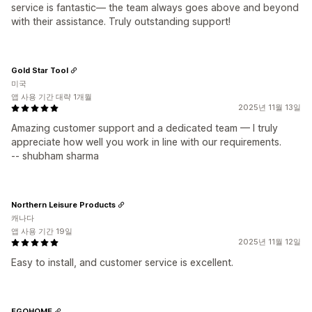
service is fantastic— the team always goes above and beyond
with their assistance. Truly outstanding support!
Gold Star Tool
미국
앱 사용 기간 대략 1개월
2025년 11월 13일
Amazing customer support and a dedicated team — I truly
appreciate how well you work in line with our requirements.
-- shubham sharma
Northern Leisure Products
캐나다
앱 사용 기간 19일
2025년 11월 12일
Easy to install, and customer service is excellent.
EGOHOME