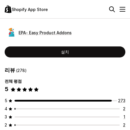
Shopify App Store
EPA‑ Easy Product Addons
설치
리뷰
(278)
전체 평점
5
5
273
4
2
3
1
2
2