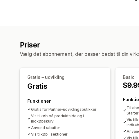
Priser
Vælg det abonnement, der passer bedst til din vir
Gratis – udvikling
Basic
$9.9
Gratis
Funkti
Funktioner
Til ab
Gratis for Partner-udviklingsbutikker
Starter
Vis tilkøb på produktside og i
Vis til
indkøbskurv
indkøb
Anvend rabatter
Anvend
Vis tilkøb i sektioner
Vis til