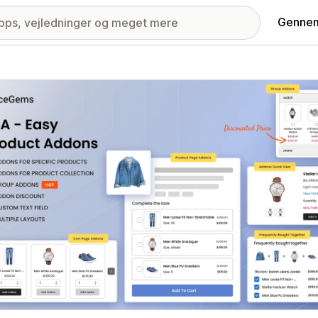
Gennem
ri med udvalgte billeder