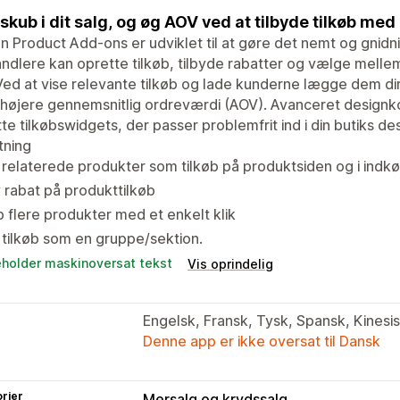
skub i dit salg, og øg AOV ved at tilbyde tilkøb med
 Product Add-ons er udviklet til at gøre det nemt og gnidni
ndlere kan oprette tilkøb, tilbyde rabatter og vælge mellem
 Ved at vise relevante tilkøb og lade kunderne lægge dem d
n højere gennemsnitlig ordreværdi (AOV). Avanceret designko
te tilkøbswidgets, der passer problemfrit ind i din butiks de
tning
 relaterede produkter som tilkøb på produktsiden og i indk
 rabat på produkttilkøb
 flere produkter med et enkelt klik
 tilkøb som en gruppe/sektion.
eholder maskinoversat tekst
Vis oprindelig
Engelsk, Fransk, Tysk, Spansk, Kinesis
Denne app er ikke oversat til Dansk
rier
Mersalg og krydssalg