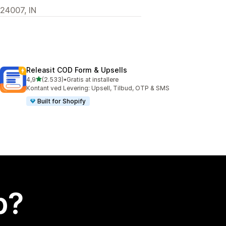
324007, IN
Releasit COD Form & Upsells
ud af 5 stjerner
4,9
(2.533)
•
Gratis at installere
2533 anmeldelser i alt
Kontant ved Levering: Upsell, Tilbud, OTP & SMS
Built for Shopify
p?