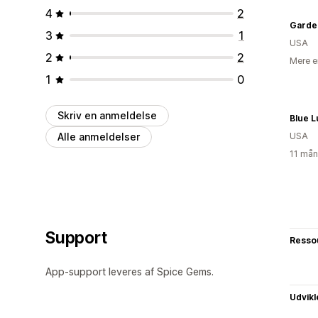
4
2
Garde
3
1
USA
2
2
Mere e
1
0
Skriv en anmeldelse
Blue L
Alle anmeldelser
USA
11 mån
Support
Resso
App-support leveres af Spice Gems.
Udvikl