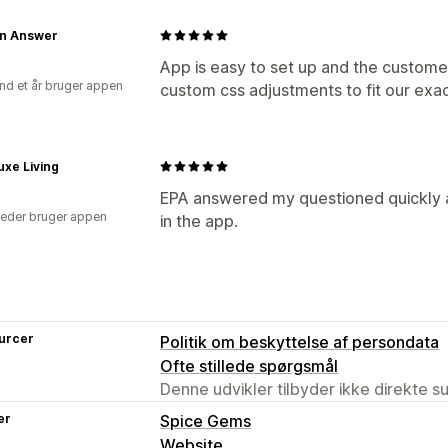
n Answer
App is easy to set up and the custome
nd et år bruger appen
custom css adjustments to fit our exa
uxe Living
EPA answered my questioned quickly a
eder bruger appen
in the app.
urcer
Politik om beskyttelse af persondata
Ofte stillede spørgsmål
Denne udvikler tilbyder ikke direkte s
er
Spice Gems
Website