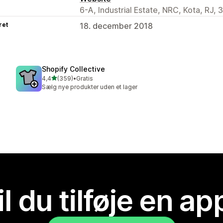
6-A, Industrial Estate, NRC, Kota, RJ, 
ret
18. december 2018
Shopify Collective
ud af 5 stjerner
4,4
(359)
•
Gratis
359 anmeldelser i alt
Sælg nye produkter uden et lager
il du tilføje en ap