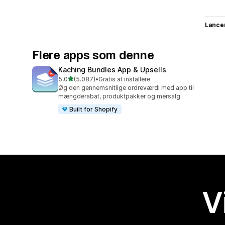
Lance
Flere apps som denne
Kaching Bundles App & Upsells
ud af 5 stjerner
5,0
(5.087)
•
Gratis at installere
5087 anmeldelser i alt
Øg den gennemsnitlige ordreværdi med app til
mængderabat, produktpakker og mersalg
Built for Shopify
V