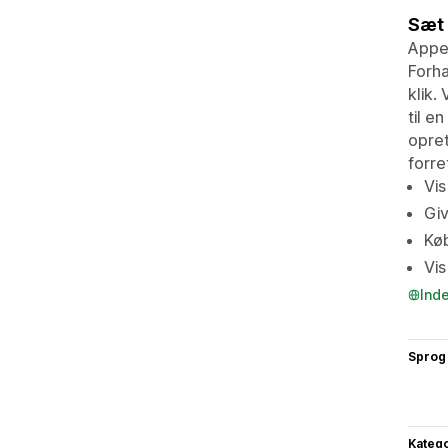
Sæt 
Appen
Forha
klik.
til e
opret
forre
Vis
Giv
Køb
Vis
Ind
Sprog
Katego