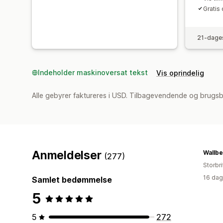
Gratis
21-dages
Indeholder maskinoversat tekst
Vis oprindelig
Alle gebyrer faktureres i USD. Tilbagevendende og brugsb
Anmeldelser
Wallbe
(277)
Storbr
16 dag
Samlet bedømmelse
5
5
272