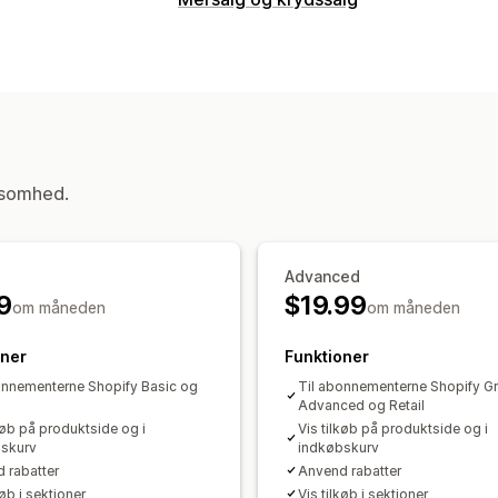
Tilpasning
Mersalg i indkøbskurv
Mersalg på pr
Tilpasset CSS
Tilbud og anbefalinger
Gaveindpakning
Produkttilføjelser
O
ksomhed.
Analyser
Anbefalet ydeevne
Advanced
9
$19.99
om måneden
om måneden
oner
Funktioner
onnementerne Shopify Basic og
Til abonnementerne Shopify G
Advanced og Retail
køb på produktside og i
Vis tilkøb på produktside og i
skurv
indkøbskurv
 rabatter
Anvend rabatter
køb i sektioner
Vis tilkøb i sektioner