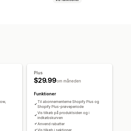
oduktside
Tilføjelser med 1 klik
fte købt sammen
Sampak
Plus
$29.99
om måneden
Funktioner
row,
Til abonnementerne Shopify Plus og
Shopify Plus-prøveperiode
Vis tilkøb på produktsiden og i
indkøbskurven
Anvend rabatter
Vis tilkøb i sektioner