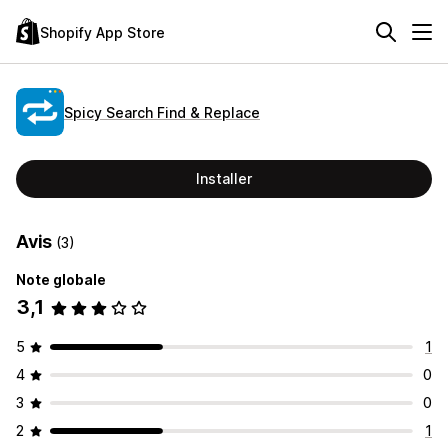
Shopify App Store
Spicy Search Find & Replace
Installer
Avis
(3)
Note globale
3,1
5
1
4
0
3
0
2
1