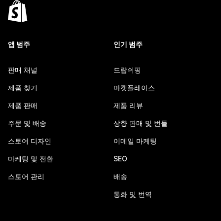
앱 범주
인기 범주
판매 채널
드랍쉬핑
제품 찾기
마켓플레이스
제품 판매
제품 리뷰
주문 및 배송
상향 판매 및 번들
스토어 디자인
이메일 마케팅
마케팅 및 전환
SEO
스토어 관리
배송
통화 및 번역