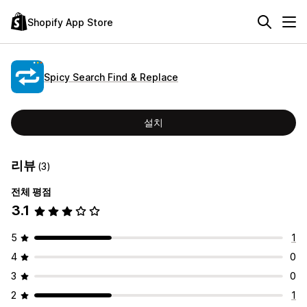
Shopify App Store
Spicy Search Find & Replace
설치
리뷰
(3)
전체 평점
3.1
5
1
4
0
3
0
2
1