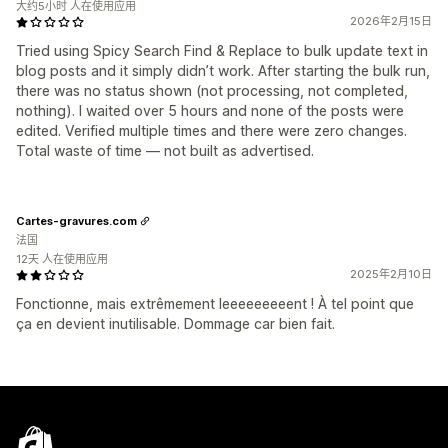
大约5小时 人在使用应用
2026年2月15日
Tried using Spicy Search Find & Replace to bulk update text in
blog posts and it simply didn’t work. After starting the bulk run,
there was no status shown (not processing, not completed,
nothing). I waited over 5 hours and none of the posts were
edited. Verified multiple times and there were zero changes.
Total waste of time — not built as advertised.
Cartes-gravures.com
法国
12天 人在使用应用
2025年2月10日
Fonctionne, mais extrêmement leeeeeeeeent ! À tel point que
ça en devient inutilisable. Dommage car bien fait.