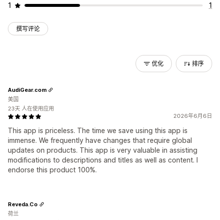
1
1
撰写评论
优化
排序
AudiGear.com
美国
23天 人在使用应用
2026年6月6日
This app is priceless. The time we save using this app is
immense. We frequently have changes that require global
updates on products. This app is very valuable in assisting
modifications to descriptions and titles as well as content. I
endorse this product 100%.
Reveda.Co
荷兰