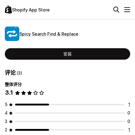
Shopify App Store
Spicy Search Find & Replace
安装
评论
(3)
整体评分
3.1
5
1
4
0
3
0
2
1