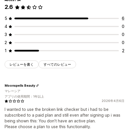
2.6
5
6
4
0
3
0
2
0
1
2
レビューを書く
すべてのレビュー
Moonspells Beauty
マレーシア
アプリの使用期間：1年以上
2026年4月6日
I wanted to use the broken link checker but i had to be
subscribed to a paid plan and still even after signing up i was
being shown this: You don't have an active plan.
Please choose a plan to use this functionality.