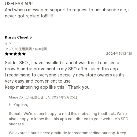
USELESS APP.
And when i messaged support to request to unsubscribe me, i
never got replied to!!!!!!!!!
Kiara's Closet
インド
アプリの使用期間：約1時間
2024年5月24日
Spider SEO , I have installed it and it was free. I can see a
growth and improvement in my SEO after I used this app.
I recommend to everyone specially new store owners as it's
very easy and convenient to use.
Keep maintaining app like this , Thank you.
MageCompが返信しました 2024年5月25日
Hi Yogesh,
Superb! We're super happy to read this motivating feedback. We're
also happy to know that this app contributed to your website's SEO
success.
We express our sincere gratitude for recommending our app. Keep