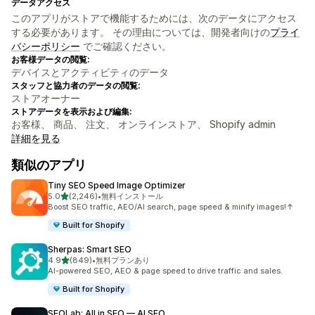
データアクセス
このアプリがストアで機能するためには、次のデータにアクセス
する必要があります。 その理由については、開発者向けの
プライ
バシーポリシー
でご確認ください。
お客様データの閲覧:
デバイスとアクティビティのデータ
スタッフと協力者のデータの閲覧:
ストアオーナー
ストアデータを表示および編集:
お客様、 商品、 注文、 オンラインストア、 Shopify admin
詳細を見る
類似のアプリ
Tiny SEO Speed Image Optimizer
5つ星中
5.0
(2,246)
•
無料インストール
合計レビュー数：2246件
Boost SEO traffic, AEO/AI search, page speed & minify images!↑
Built for Shopify
Sherpas: Smart SEO
5つ星中
4.9
(849)
•
無料プランあり
合計レビュー数：849件
AI-powered SEO, AEO & page speed to drive traffic and sales.
Built for Shopify
SEOLab: All in SEO — AI SEO