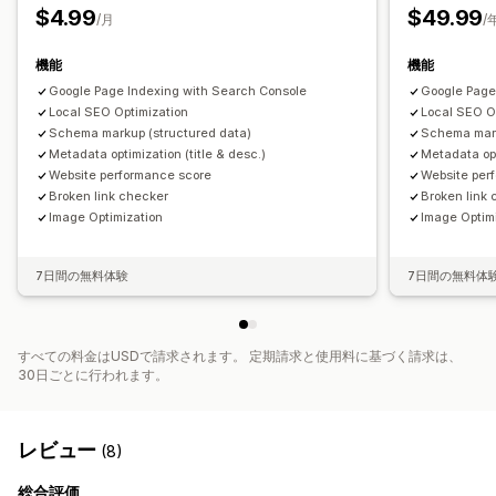
$4.99
$49.99
/月
/
機能
機能
Google Page Indexing with Search Console
Google Page
Local SEO Optimization
Local SEO O
Schema markup (structured data)
Schema mark
Metadata optimization (title & desc.)
Metadata opt
Website performance score
Website per
Broken link checker
Broken link
Image Optimization
Image Optim
7日間の無料体験
7日間の無料体
すべての料金はUSDで請求されます。 定期請求と使用料に基づく請求は、
30日ごとに行われます。
レビュー
(8)
総合評価