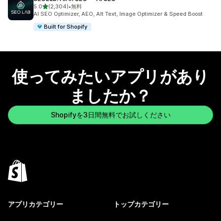
5つ星中
5.0
(2,304)
•
無料
合計レビュー数：2304件
AI SEO Optimizer, AEO, Alt Text, Image Optimizer & Speed Boost
Built for Shopify
使ってみたいアプリがあり
ましたか？
Shopifyを3日間無料でお試しください
アプリカテゴリー
トップカテゴリー