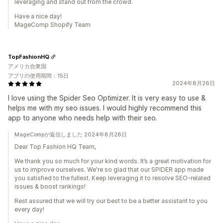
leveraging and stand out from the crowd.
Have a nice day!
MageComp Shopify Team
TopFashionHQ
アメリカ合衆国
アプリの使用期間：15日
2024年8月26日
I love using the Spider Seo Optimizer. It is very easy to use &
helps me with my seo issues. I would highly recommend this
app to anyone who needs help with their seo.
MageCompが返信しました 2024年8月28日
Dear Top Fashion HQ Team,
We thank you so much for your kind words. It’s a great motivation for
us to improve ourselves. We're so glad that our SPIDER app made
you satisfied to the fullest. Keep leveraging it to resolve SEO-related
issues & boost rankings!
Rest assured that we will try our best to be a better assistant to you
every day!