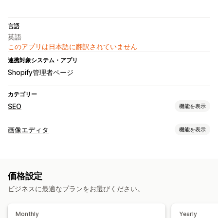
言語
英語
このアプリは日本語に翻訳されていません
連携対象システム・アプリ
Shopify管理者ページ
カテゴリー
SEO
機能を表示
SEOツール
画像エディタ
機能を表示
代替テキスト
ファイル名の指定
リンク切れ
404ページ
画像の最適化
JSON-LD
画像の最適化
メタデータの最適化
自動最適化
SEO
代替テキスト
パフォーマンスのモニタリング
価格設定
一括編集
SEOスコア
監査
スピード分析
テスト
ビジネスに最適なプランをお選びください。
代替テキスト
ファイル名
フォーマット変換
Monthly
Yearly