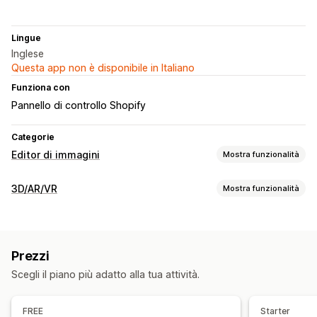
Lingue
Inglese
Questa app non è disponibile in Italiano
Funziona con
Pannello di controllo Shopify
Categorie
Editor di immagini
Mostra funzionalità
Ottimizzazione delle immagini
3D/AR/VR
Mostra funzionalità
Ottimizzazione automatica
Testo alternativo
Visualizzazione
Modifica in blocco
Modelli 3D
Viste a 360 gradi
Animazioni
Caricamento di file
Prezzi
Visualizzatore incorporato
Scegli il piano più adatto alla tua attività.
Personalizzazione
Immagini
Caricamento di file
FREE
Starter