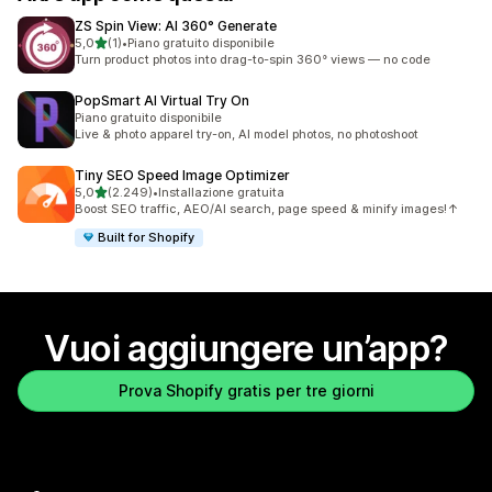
ZS Spin View: AI 360° Generate
stelle su 5
5,0
(1)
•
Piano gratuito disponibile
1 recensioni totali
Turn product photos into drag-to-spin 360° views — no code
PopSmart AI Virtual Try On
Piano gratuito disponibile
Live & photo apparel try-on, AI model photos, no photoshoot
Tiny SEO Speed Image Optimizer
stelle su 5
5,0
(2.249)
•
Installazione gratuita
2249 recensioni totali
Boost SEO traffic, AEO/AI search, page speed & minify images!↑
Built for Shopify
Vuoi aggiungere un’app?
Prova Shopify gratis per tre giorni