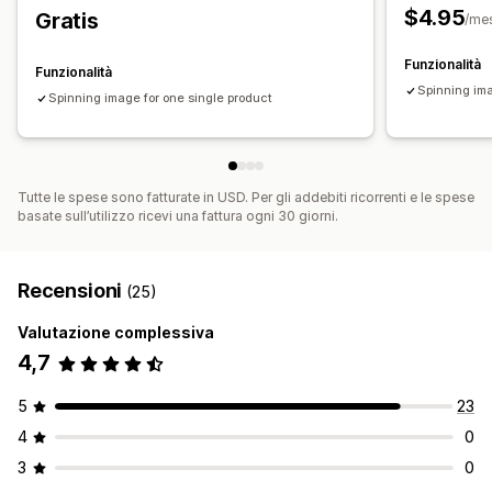
Adattivo per dispositivi mobili
$4.95
Gratis
/me
Funzionalità
Funzionalità
Spinning ima
Spinning image for one single product
Tutte le spese sono fatturate in USD. Per gli addebiti ricorrenti e le spese
basate sull’utilizzo ricevi una fattura ogni 30 giorni.
Recensioni
(25)
Valutazione complessiva
4,7
5
23
4
0
3
0