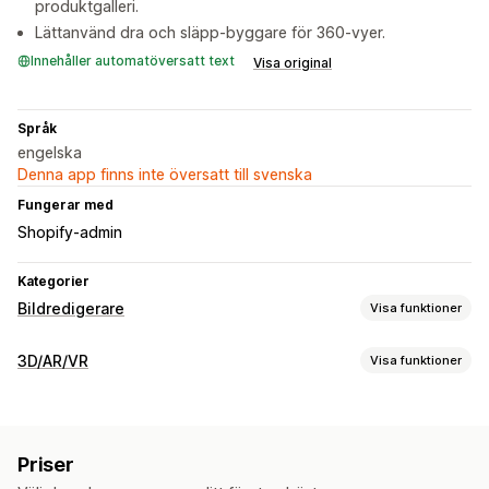
produktgalleri.
Lättanvänd dra och släpp-byggare för 360-vyer.
Innehåller automatöversatt text
Visa original
Språk
engelska
Denna app finns inte översatt till svenska
Fungerar med
Shopify-admin
Kategorier
Bildredigerare
Visa funktioner
Bildoptimering
3D/AR/VR
Visa funktioner
Automatisk optimering
Alternativtext
Visualisering
Massredigering
3D-modeller
360°-visningar
Animeringar
Filuppladdning
Priser
Inbäddad visning