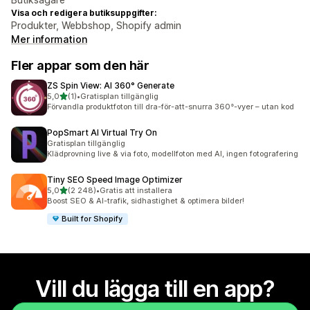
Visa och redigera butiksuppgifter:
Produkter, Webbshop, Shopify admin
Mer information
Fler appar som den här
ZS Spin View: AI 360° Generate
av 5 stjärnor
5,0
(1)
•
Gratisplan tillgänglig
1 recensioner totalt
Förvandla produktfoton till dra-för-att-snurra 360°-vyer – utan kod
PopSmart AI Virtual Try On
Gratisplan tillgänglig
Klädprovning live & via foto, modellfoton med AI, ingen fotografering
Tiny SEO Speed Image Optimizer
av 5 stjärnor
5,0
(2 248)
•
Gratis att installera
2248 recensioner totalt
Boost SEO & AI-trafik, sidhastighet & optimera bilder!
Built for Shopify
Vill du lägga till en app?