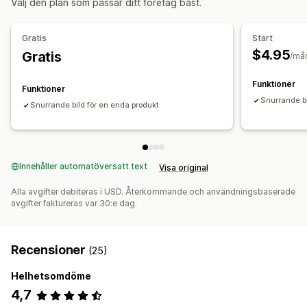
Välj den plan som passar ditt företag bäst.
Anpassning
Bilder
Filuppladdning
Mobilanpassning
Gratis
Start
$4.95
Gratis
/må
Funktioner
Funktioner
Snurrande bil
Snurrande bild för en enda produkt
Innehåller automatöversatt text
Visa original
Alla avgifter debiteras i USD. Återkommande och användningsbaserade
avgifter faktureras var 30:e dag.
Recensioner
(25)
Helhetsomdöme
4,7