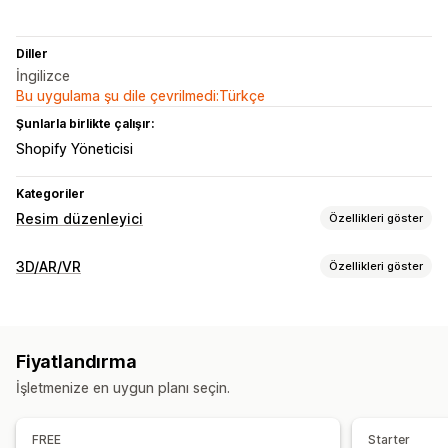
Diller
İngilizce
Bu uygulama şu dile çevrilmedi:Türkçe
Şunlarla birlikte çalışır:
Shopify Yöneticisi
Kategoriler
Resim düzenleyici
Özellikleri göster
Görsel optimizasyonu
3D/AR/VR
Özellikleri göster
Otomatik optimizasyon
Alternatif metin
Görselleştirme
Toplu düzenleme
3B modeller
360 derece görünüm
Animasyonlar
Dosya yükleme
Fiyatlandırma
Ekli görüntüleyici
İşletmenize en uygun planı seçin.
Özelleştirme
Görseller
Dosya yükleme
Mobil duyarlı
FREE
Starter