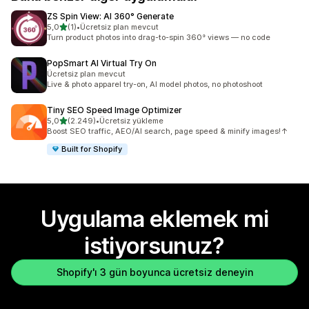
ZS Spin View: AI 360° Generate
5 yıldız üzerinden
5,0
(1)
•
Ücretsiz plan mevcut
toplam 1 değerlendirme
Turn product photos into drag-to-spin 360° views — no code
PopSmart AI Virtual Try On
Ücretsiz plan mevcut
Live & photo apparel try-on, AI model photos, no photoshoot
Tiny SEO Speed Image Optimizer
5 yıldız üzerinden
5,0
(2.249)
•
Ücretsiz yükleme
toplam 2249 değerlendirme
Boost SEO traffic, AEO/AI search, page speed & minify images!↑
Built for Shopify
Uygulama eklemek mi
istiyorsunuz?
Shopify'ı 3 gün boyunca ücretsiz deneyin