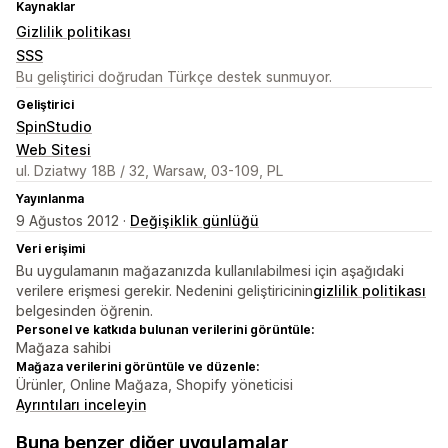
Kaynaklar
Gizlilik politikası
SSS
Bu geliştirici doğrudan Türkçe destek sunmuyor.
Geliştirici
SpinStudio
Web Sitesi
ul. Dziatwy 18B / 32, Warsaw, 03-109, PL
Yayınlanma
9 Ağustos 2012 ·
Değişiklik günlüğü
Veri erişimi
Bu uygulamanın mağazanızda kullanılabilmesi için aşağıdaki
verilere erişmesi gerekir. Nedenini geliştiricinin
gizlilik politikası
belgesinden öğrenin.
Personel ve katkıda bulunan verilerini görüntüle:
Mağaza sahibi
Mağaza verilerini görüntüle ve düzenle:
Ürünler, Online Mağaza, Shopify yöneticisi
Ayrıntıları inceleyin
Buna benzer diğer uygulamalar