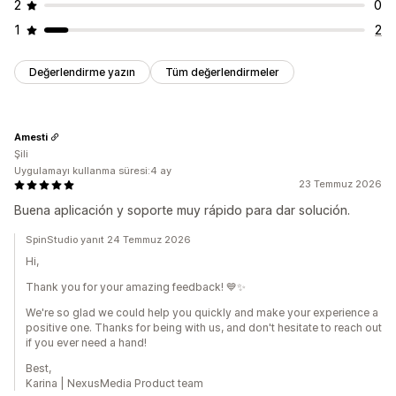
2
0
1
2
Değerlendirme yazın
Tüm değerlendirmeler
Amesti
Şili
Uygulamayı kullanma süresi:4 ay
23 Temmuz 2026
Buena aplicación y soporte muy rápido para dar solución.
SpinStudio yanıt 24 Temmuz 2026
Hi,
Thank you for your amazing feedback! 💙✨
We're so glad we could help you quickly and make your experience a
positive one. Thanks for being with us, and don't hesitate to reach out
if you ever need a hand!
Best,
Karina | NexusMedia Product team