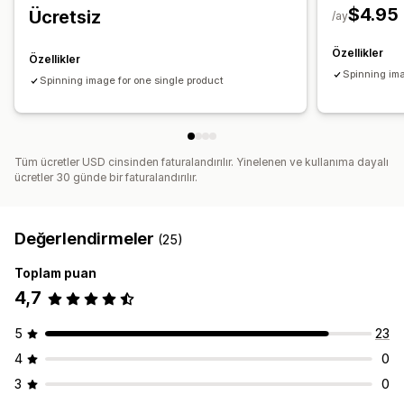
$4.95
Ücretsiz
/ay
Özellikler
Özellikler
Spinning ima
Spinning image for one single product
Tüm ücretler USD cinsinden faturalandırılır. Yinelenen ve kullanıma dayalı
ücretler 30 günde bir faturalandırılır.
Değerlendirmeler
(25)
Toplam puan
4,7
5
23
4
0
3
0