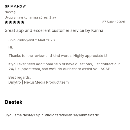
GRIMM.NO
Norveç
Uygulamayı kullanma süresi:2 ay
27 Şubat 2026
Great app and excellent customer service by Karina
SpinStudio yanıt 2 Mart 2026
Hi,
Thanks for the review and kind words! Highly appreciate it!
If you ever need additional help or have questions, just contact our
24/7 support team, and we'll do our best to assist you ASAP.
Best regards,
Dmytro | NexusMedia Product team
Destek
Uygulama desteği SpinStudio tarafından sağlanmaktadır.