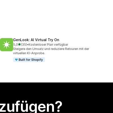
GenLook: AI Virtual Try On
von 5 Sternen
5,0
(35)
•
Kostenloser Plan verfügbar
35 Rezensionen insgesamt
Steigere den Umsatz und reduziere Retouren mit der
virtuellen KI-Anprobe.
Built for Shopify
nzufügen?