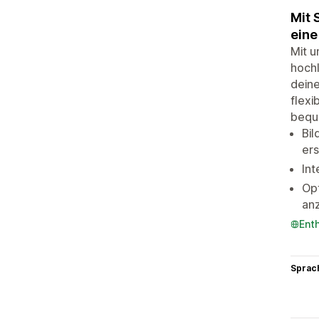
Mit 
eine
Mit u
hochl
deine
flexi
beque
Bil
ers
Int
Opt
an
Ent
Sprac