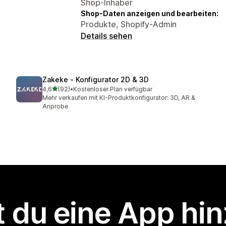
Shop-Inhaber
Shop-Daten anzeigen und bearbeiten:
Produkte, Shopify-Admin
Details sehen
Zakeke ‑ Konfigurator 2D & 3D
von 5 Sternen
4,6
(92)
•
Kostenloser Plan verfügbar
92 Rezensionen insgesamt
Mehr verkaufen mit KI-Produktkonfigurator: 3D, AR &
Anprobe
 du eine App hi