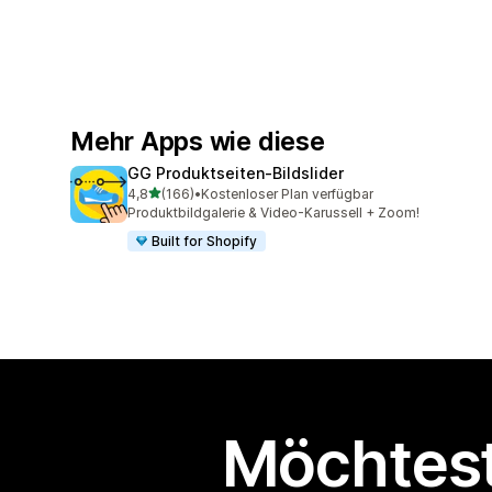
Mehr Apps wie diese
GG Produktseiten‑Bildslider
von 5 Sternen
4,8
(166)
•
Kostenloser Plan verfügbar
166 Rezensionen insgesamt
Produktbildgalerie & Video-Karussell + Zoom!
Built for Shopify
Möchtest