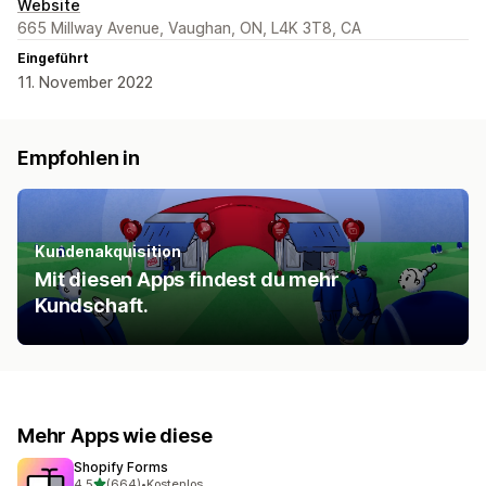
Website
665 Millway Avenue, Vaughan, ON, L4K 3T8, CA
Eingeführt
11. November 2022
Empfohlen in
Kundenakquisition
Mit diesen Apps findest du mehr
Kundschaft.
Mehr Apps wie diese
Shopify Forms
von 5 Sternen
4,5
(664)
•
Kostenlos