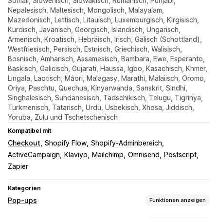
Somali, Slowenisch, Slowakisch, Rumänisch, Punjabi,
Nepalesisch, Maltesisch, Mongolisch, Malayalam,
Mazedonisch, Lettisch, Litauisch, Luxemburgisch, Kirgisisch,
Kurdisch, Javanisch, Georgisch, Isländisch, Ungarisch,
Armenisch, Kroatisch, Hebräisch, Irisch, Gälisch (Schottland),
Westfriesisch, Persisch, Estnisch, Griechisch, Walisisch,
Bosnisch, Amharisch, Assamesisch, Bambara, Ewe, Esperanto,
Baskisch, Galicisch, Gujarati, Haussa, Igbo, Kasachisch, Khmer,
Lingala, Laotisch, Māori, Malagasy, Marathi, Malaiisch, Oromo,
Oriya, Paschtu, Quechua, Kinyarwanda, Sanskrit, Sindhi,
Singhalesisch, Sundanesisch, Tadschikisch, Telugu, Tigrinya,
Turkmenisch, Tatarisch, Urdu, Usbekisch, Xhosa, Jiddisch,
Yoruba, Zulu und Tschetschenisch
Kompatibel mit
Checkout
Shopify Flow
Shopify-Adminbereich
ActiveCampaign
Klaviyo
Mailchimp
Omnisend
Postscript
Zapier
Kategorien
Pop-ups
Funktionen anzeigen