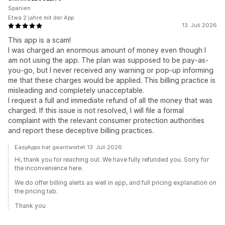
Einholung von Einwilligungen
E-Mail-Erfassungsliste
Spanien
SMS-Erfassungsliste
Etwa 2 jahre mit der App
Trigger und Regeln
13. Juli 2026
Automatisierungen
Targeting
Geolokalisierung
This app is a scam!
Segmentierung
Tagging
Tracking
Berichterstattung
I was charged an enormous amount of money even though I
Einblicke und Tipps
Analysen
A/B-Tests
am not using the app. The plan was supposed to be pay-as-
you-go, but I never received any warning or pop-up informing
APIs und Webhooks
me that these charges would be applied. This billing practice is
misleading and completely unacceptable.
I request a full and immediate refund of all the money that was
charged. If this issue is not resolved, I will file a formal
complaint with the relevant consumer protection authorities
and report these deceptive billing practices.
EasyApps hat geantwortet 13. Juli 2026
Hi, thank you for reaching out. We have fully refunded you. Sorry for
the inconvenience here.
We do offer billing alerts as well in app, and full pricing explanation on
the pricing tab.
Thank you