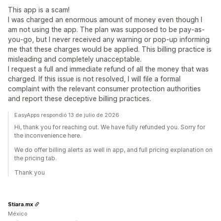
Traducción
Localización
Código personalizado
Segmentación
Etiquetas
Informes
This app is a scam!
Fuentes personalizadas
Edición masiva
Informes y estadísticas
Prueba A/B
Seguimiento
I was charged an enormous amount of money even though I
Importar y exportar
Dominios de correo electrónico
API y webhook
am not using the app. The plan was supposed to be pay-as-
you-go, but I never received any warning or pop-up informing
Consentimiento
Lista de captura de correos electrónicos
me that these charges would be applied. This billing practice is
Lista de captura de SMS
Activadores y reglas
misleading and completely unacceptable.
Automatizaciones
Segmentación
Geolocalización
I request a full and immediate refund of all the money that was
Segmentación
Etiquetas
Seguimiento
Informes
charged. If this issue is not resolved, I will file a formal
complaint with the relevant consumer protection authorities
Información útil y consejos
Informes y estadísticas
and report these deceptive billing practices.
Prueba A/B
API y webhook
EasyApps respondió 13 de julio de 2026
Hi, thank you for reaching out. We have fully refunded you. Sorry for
the inconvenience here.
We do offer billing alerts as well in app, and full pricing explanation on
the pricing tab.
Thank you
Stiara.mx
México