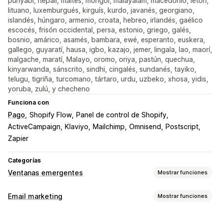
punyabí, nepalí, maltés, mongol, malayálam, macedonio, letón,
lituano, luxemburgués, kirguís, kurdo, javanés, georgiano,
islandés, húngaro, armenio, croata, hebreo, irlandés, gaélico
escocés, frisón occidental, persa, estonio, griego, galés,
bosnio, amárico, asamés, bambara, ewé, esperanto, euskera,
gallego, guyaratí, hausa, igbo, kazajo, jemer, lingala, lao, maorí,
malgache, maratí, Malayo, oromo, oriya, pastún, quechua,
kinyarwanda, sánscrito, sindhi, cingalés, sundanés, tayiko,
telugu, tigriña, turcomano, tártaro, urdu, uzbeko, xhosa, yidis,
yoruba, zulú, y checheno
Funciona con
Pago
Shopify Flow
Panel de control de Shopify
ActiveCampaign
Klaviyo
Mailchimp
Omnisend
Postscript
Zapier
Categorías
Ventanas emergentes
Mostrar funciones
Tipos de ventanas emergentes
Email marketing
Mostrar funciones
Ventanas emergentes de ventas
Tipos de campañas de marketing