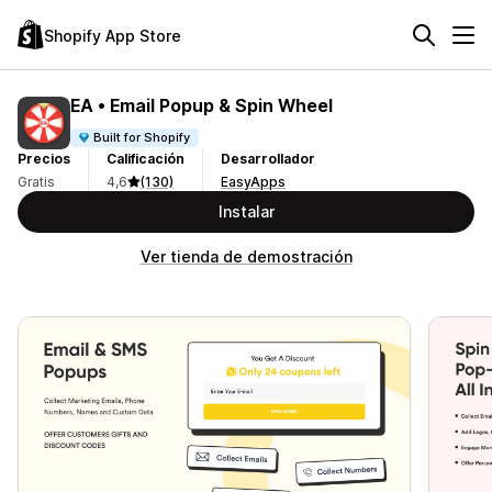
Shopify App Store
EA • Email Popup & Spin Wheel
Built for Shopify
Precios
Calificación
Desarrollador
Gratis
4,6
(130)
EasyApps
Instalar
Ver tienda de demostración