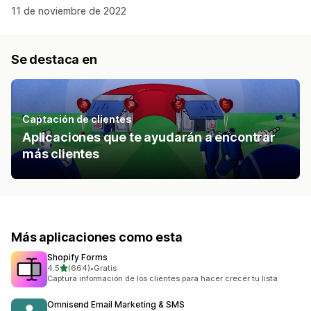
11 de noviembre de 2022
Se destaca en
Captación de clientes
Aplicaciones que te ayudarán a encontrar
más clientes
Más aplicaciones como esta
Shopify Forms
de 5 estrellas
4.5
(664)
•
Gratis
664 reseñas en total
Captura información de los clientes para hacer crecer tu lista
Omnisend Email Marketing & SMS