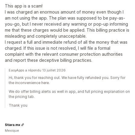
Liste de collecte d’adresses e-mail
This app is a scam!
Liste de collecte de SMS
Déclencheurs et règles
I was charged an enormous amount of money even though I
Automatisations
Ciblage
Géolocalisation
Segmentation
am not using the app. The plan was supposed to be pay-as-
you-go, but I never received any warning or pop-up informing
Balisage
Suivi
Rapports
Informations et conseils
me that these charges would be applied. This billing practice is
Analyses de données
Test A/B
API et webhooks
misleading and completely unacceptable.
I request a full and immediate refund of all the money that was
charged. If this issue is not resolved, I will file a formal
complaint with the relevant consumer protection authorities
and report these deceptive billing practices.
EasyApps a répondu 13 juillet 2026
Hi, thank you for reaching out. We have fully refunded you. Sorry for
the inconvenience here.
We do offer billing alerts as well in app, and full pricing explanation on
the pricing tab.
Thank you
Stiara.mx
Mexique