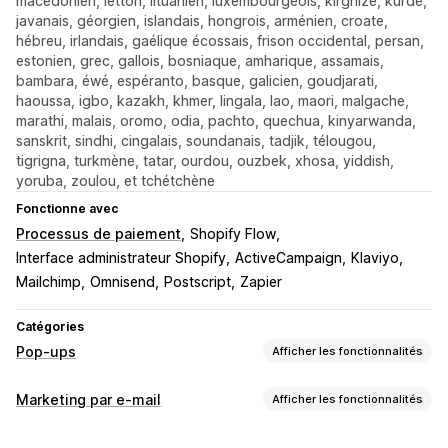
macédonien, letton, lituanien, luxembourgeois, kirghize, kurde,
javanais, géorgien, islandais, hongrois, arménien, croate,
hébreu, irlandais, gaélique écossais, frison occidental, persan,
estonien, grec, gallois, bosniaque, amharique, assamais,
bambara, éwé, espéranto, basque, galicien, goudjarati,
haoussa, igbo, kazakh, khmer, lingala, lao, maori, malgache,
marathi, malais, oromo, odia, pachto, quechua, kinyarwanda,
sanskrit, sindhi, cingalais, soundanais, tadjik, télougou,
tigrigna, turkmène, tatar, ourdou, ouzbek, xhosa, yiddish,
yoruba, zoulou, et tchétchène
Fonctionne avec
Processus de paiement
Shopify Flow
Interface administrateur Shopify
ActiveCampaign
Klaviyo
Mailchimp
Omnisend
Postscript
Zapier
Catégories
Pop-ups
Afficher les fonctionnalités
Types de pop-up
Marketing par e-mail
Afficher les fonctionnalités
Pop-ups de ventes
Pop-ups d’e-mails
Pop-ups de SMS
Types de campagnes