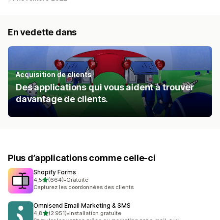
En vedette dans
Acquisition de clients
Des applications qui vous aident à trouver
davantage de clients.
Plus d’applications comme celle-ci
Shopify Forms
étoile(s) sur 5
4,5
(664)
•
Gratuite
664 avis au total
Capturez les coordonnées des clients
Omnisend Email Marketing & SMS
étoile(s) sur 5
4,8
(2 951)
•
Installation gratuite
2951 avis au total