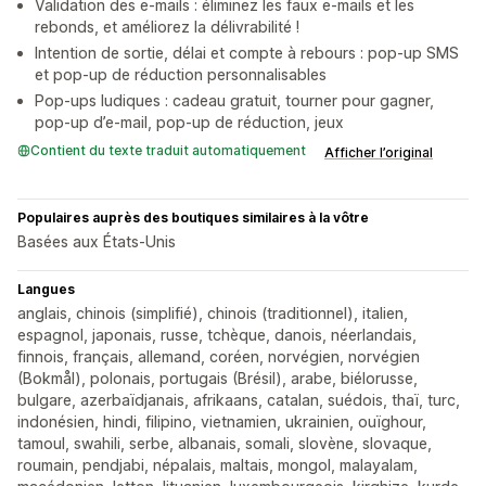
Validation des e-mails : éliminez les faux e-mails et les
rebonds, et améliorez la délivrabilité !
Intention de sortie, délai et compte à rebours : pop-up SMS
et pop-up de réduction personnalisables
Pop-ups ludiques : cadeau gratuit, tourner pour gagner,
pop-up d’e-mail, pop-up de réduction, jeux
Contient du texte traduit automatiquement
Afficher l’original
Populaires auprès des boutiques similaires à la vôtre
Basées aux États-Unis
Langues
anglais, chinois (simplifié), chinois (traditionnel), italien,
espagnol, japonais, russe, tchèque, danois, néerlandais,
finnois, français, allemand, coréen, norvégien, norvégien
(Bokmål), polonais, portugais (Brésil), arabe, biélorusse,
bulgare, azerbaïdjanais, afrikaans, catalan, suédois, thaï, turc,
indonésien, hindi, filipino, vietnamien, ukrainien, ouïghour,
tamoul, swahili, serbe, albanais, somali, slovène, slovaque,
roumain, pendjabi, népalais, maltais, mongol, malayalam,