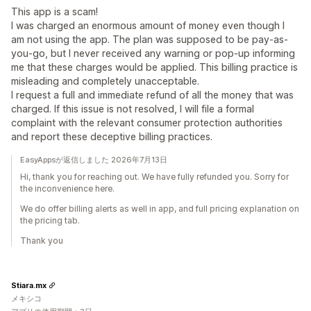
This app is a scam!
I was charged an enormous amount of money even though I
am not using the app. The plan was supposed to be pay-as-
you-go, but I never received any warning or pop-up informing
me that these charges would be applied. This billing practice is
misleading and completely unacceptable.
I request a full and immediate refund of all the money that was
charged. If this issue is not resolved, I will file a formal
complaint with the relevant consumer protection authorities
and report these deceptive billing practices.
EasyAppsが返信しました 2026年7月13日
Hi, thank you for reaching out. We have fully refunded you. Sorry for
the inconvenience here.
We do offer billing alerts as well in app, and full pricing explanation on
the pricing tab.
Thank you
Stiara.mx
メキシコ