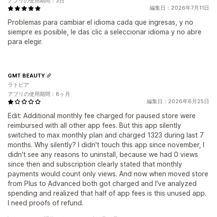
アプリの使用期間：3日
編集日：2026年7月11日
Problemas para cambiar el idioma cada que ingresas, y no
siempre es posible, le das clic a seleccionar idioma y no abre
para elegir.
GMT BEAUTY
ラトビア
アプリの使用期間：8ヶ月
編集日：2026年6月25日
Edit: Additional monthly fee charged for paused store were
reimbursed with all other app fees. But this app silently
switched to max monthly plan and charged 1323 during last 7
months. Why silently? I didn't touch this app since november, I
didn't see any reasons to uninstall, because we had 0 views
since then and subscription clearly stated that monthly
payments would count only views. And now when moved store
from Plus to Advanced both got charged and I've analyzed
spending and realized that half of app fees is this unused app.
I need proofs of refund.