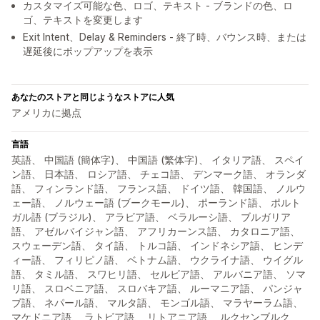
カスタマイズ可能な色、ロゴ、テキスト - ブランドの色、ロ
ゴ、テキストを変更します
Exit Intent、Delay & Reminders - 終了時、バウンス時、または
遅延後にポップアップを表示
あなたのストアと同じようなストアに人気
アメリカに拠点
言語
英語、 中国語 (簡体字)、 中国語 (繁体字)、 イタリア語、 スペイ
ン語、 日本語、 ロシア語、 チェコ語、 デンマーク語、 オランダ
語、 フィンランド語、 フランス語、 ドイツ語、 韓国語、 ノルウ
ェー語、 ノルウェー語 (ブークモール)、 ポーランド語、 ポルト
ガル語 (ブラジル)、 アラビア語、 ベラルーシ語、 ブルガリア
語、 アゼルバイジャン語、 アフリカーンス語、 カタロニア語、
スウェーデン語、 タイ語、 トルコ語、 インドネシア語、 ヒンデ
ィー語、 フィリピノ語、 ベトナム語、 ウクライナ語、 ウイグル
語、 タミル語、 スワヒリ語、 セルビア語、 アルバニア語、 ソマ
リ語、 スロベニア語、 スロバキア語、 ルーマニア語、 パンジャ
ブ語、 ネパール語、 マルタ語、 モンゴル語、 マラヤーラム語、
マケドニア語、 ラトビア語、 リトアニア語、 ルクセンブルク