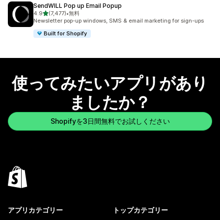
SendWILL Pop up Email Popup
5つ星中
4.9
(7,477)
•
無料
合計レビュー数：7477件
Newsletter pop-up windows, SMS & email marketing for sign-ups
Built for Shopify
使ってみたいアプリがあり
ましたか？
Shopifyを3日間無料でお試しください
アプリカテゴリー
トップカテゴリー