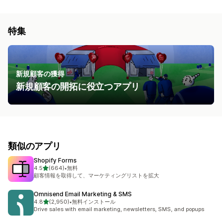
特集
新規顧客の獲得
新規顧客の開拓に役立つアプリ
類似のアプリ
Shopify Forms
5つ星中
4.5
(664)
•
無料
合計レビュー数：664件
顧客情報を取得して、マーケティングリストを拡大
Omnisend Email Marketing & SMS
5つ星中
4.8
(2,950)
•
無料インストール
合計レビュー数：2950件
Drive sales with email marketing, newsletters, SMS, and popups