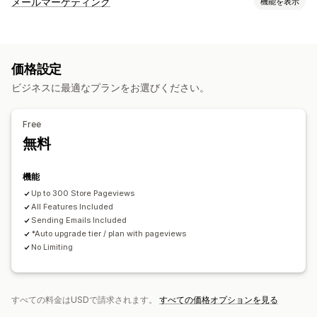
メールマーケティング
機能を表示
販売ポップアップ
メールポップアップ
SMSポップアップ
キャンペーンタイプ
カートポップアップ
出口意図
ディスカウント
リワード
メールキャンペーン
SMSキャンペーン
SNS
ニュースレター
ルーレット
カウントダウンタイマー
ニュースレター
フォーム
価格設定
ポップアップ
フォーム
ランディングページ
ディスカウント
バナー
お知らせ
ゲーム
アンケート
クイズ
警告ポップアップ
ビジネスに最適なプランをお選びください。
リワード
プロモーション
アップセルメール
クロスセルメール
年齢認証
同意ポップアップ
レビューポップアップ
カートメール
チェックアウトメール
出口意図
カゴ落ち
カスタムポップアップ
Free
カゴ落ちの表示
ウェルカムメール
フォローアップメール
ポップアップ管理
無料
ウィンバックメール
おすすめ商品
ドリップキャンペーン
編集ツール
テンプレート
AI生成
カスタムコード
定期購入
アンケート
カスタムキャンペーン
カスタムフォント
翻訳
ローカライズ
機能
キャンペーン管理
メールアドレスの収集リスト
SMSの収集リスト
キャンペーン
Up to 300 Store Pageviews
編集ツール
All Features Included
テンプレート
AI生成
翻訳
ローカライズ
トリガーとルール
オートメーション
ターゲティング
Sending Emails Included
カスタムコード
カスタムフォント
一括編集
ジオロケーション
セグメンテーション
タグ付け
レポート
*Auto upgrade tier / plan with pageviews
インポートとエクスポート
メールドメイン
同意収集
分析
A/Bテスト
追跡
APIとWebhook
No Limiting
メールアドレスの収集リスト
SMSの収集リスト
トリガーとルール
オートメーション
ターゲティング
ジオロケーション
セグメンテーション
タグ付け
追跡
すべての料金はUSDで請求されます。
すべての価格オプションを見る