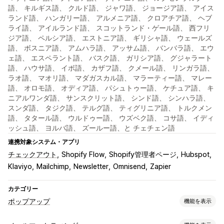
語、 キルギス語、 クルド語、 ジャワ語、 ジョージア語、 アイス
ランド語、 ハンガリー語、 アルメニア語、 クロアチア語、 ヘブ
ライ語、 アイルランド語、 スコットランド・ゲール語、 西フリ
ジア語、 ペルシア語、 エストニア語、 ギリシャ語、 ウェールズ
語、 ボスニア語、 アムハラ語、 アッサム語、 バンバラ語、 エウ
ェ語、 エスペラント語、 バスク語、 ガリシア語、 グジャラート
語、 ハウサ語、 イボ語、 カザフ語、 クメール語、 リンガラ語、
ラオ語、 マオリ語、 マダガスカル語、 マラーティー語、 マレー
語、 オロモ語、 オディア語、 パシュトゥー語、 ケチュア語、 キ
ニアルワンダ語、 サンスクリット語、 シンド語、 シンハラ語、
スンダ語、 タジク語、 テルグ語、 ティグリニア語、 トルクメン
語、 タタール語、 ウルドゥー語、 ウズベク語、 コサ語、 イディ
ッシュ語、 ヨルバ語、 ズールー語、と チェチェン語
連携対象システム・アプリ
チェックアウト
Shopify Flow
Shopify管理者ページ
Hubspot
Klaviyo
Mailchimp
Newsletter
Omnisend
Zapier
カテゴリー
ポップアップ
機能を表示
ポップアップ種類