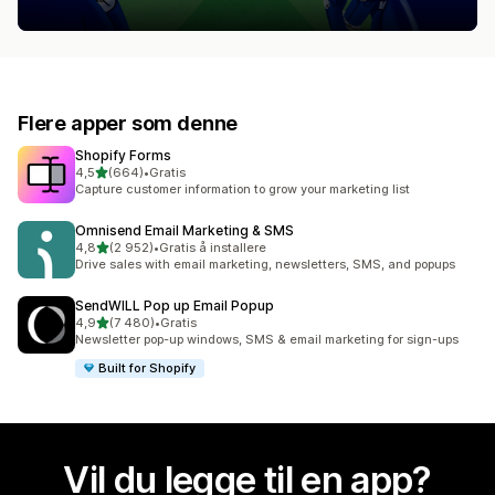
Flere apper som denne
Shopify Forms
av 5 stjerner
4,5
(664)
•
Gratis
Totalt 664 omtaler
Capture customer information to grow your marketing list
Omnisend Email Marketing & SMS
av 5 stjerner
4,8
(2 952)
•
Gratis å installere
Totalt 2952 omtaler
Drive sales with email marketing, newsletters, SMS, and popups
SendWILL Pop up Email Popup
av 5 stjerner
4,9
(7 480)
•
Gratis
Totalt 7480 omtaler
Newsletter pop-up windows, SMS & email marketing for sign-ups
Built for Shopify
Vil du legge til en app?