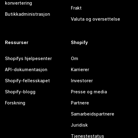
konvertering
Frakt
Butikkadministrasjon
Valuta og oversettelse
Ressurser
Shopify
Shopifys hjelpesenter
Om
API-dokumentasjon
Karrierer
Shopify-fellesskapet
Investorer
Shopify-blogg
Presse og media
Forskning
Partnere
Samarbeidspartnere
Juridisk
Tjenestestatus