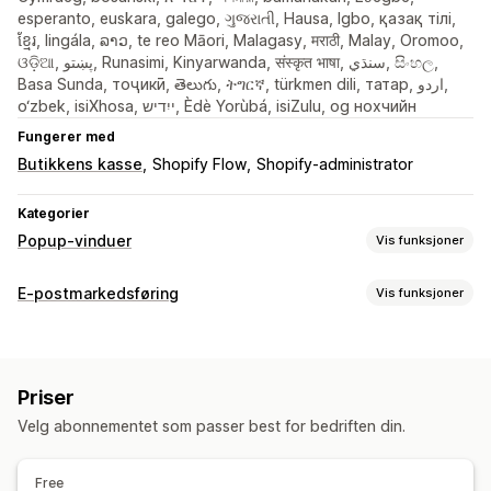
esperanto, euskara, galego, ગુજરાતી, Hausa, Igbo, қазақ тілі,
ខ្មែរ, lingála, ລາວ, te reo Māori, Malagasy, मराठी, Malay, Oromoo,
ଓଡ଼ିଆ, پښتو, Runasimi, Kinyarwanda, संस्कृत भाषा, سنڌي, සිංහල,
Basa Sunda, тоҷикӣ, తెలుగు, ትግርኛ, türkmen dili, татар, اردو,
o‘zbek, isiXhosa, ייִדיש, Èdè Yorùbá, isiZulu, og нохчийн
Fungerer med
Butikkens kasse
Shopify Flow
Shopify-administrator
Kategorier
Popup-vinduer
Vis funksjoner
Popup-typer
E-postmarkedsføring
Vis funksjoner
Popup-vinduer for salg
Popup-vinduer for e-post
Kampanjetyper
Popup-vinduer for SMS
Popup-vinduer for handlekurv
E-postkampanjer
SMS-kampanjer
Sosiale medier
Utgangsintensjon
Rabatter
Belønninger
Lykkehjul
Priser
Nyhetsbrev
Popup-vinduer
Skjemaer
Målsider
Rabatter
Nedtellingstimer
Nyhetsbrev
Skjemaer
Bannere
Velg abonnementet som passer best for bedriften din.
Belønninger
Kampanjer
E-postmeldinger for mersalg
Kunngjøringer
Spill
Spørreundersøkelser
Quizer
E-postmeldinger for kryssalg
Popup-vinduer med advarsler
Alderskontroll
Free
E-postmeldinger om handlekurven
Popup-vinduer for samtykke
Popup-vinduer for omtaler