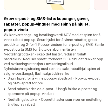
Grow e-post- og SMS-liste: kuponger, gaver,
rabatter, popup-vinduer med spinn på hjulet,
popup-vindu
Øk konverterings- og bestillingsverdi AOV med et spinn for å
vinne rabatt pop up. Snurr hjulet for å vinne rabatter, gratis
produkter og 2-for-1. Popup-vinduer for e-post og SMS. Samle
e-post og ta SMS for å utvide abonnentlisten.
Nedtellingstidtaker - skap det haster, reduser forlatt
handlekurv. Reduser sprett, forbedre SEO-tilbudet dukker opp
ved avslutningsintensjon / avslutningstilbud.
Nyhetsbrevregistrering med spin the sale, rabatthjul, spinn et
salg, e-postfangst, flash salgstidslinje, ku
Snurr hjulet for å vinne popup-rabattspill - Pop-up-e-post
og SMS-sprett for pre
Send rabattkoder via e-post - Unngå falske e-poster og
spammere på popup-vinduet
Nedtellingstidtaker - Opprett haster som viser en nedtelling
til utløp av rabatt