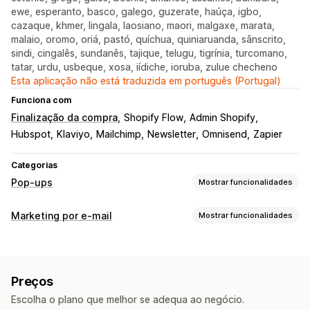
ewe, esperanto, basco, galego, guzerate, haúça, igbo,
cazaque, khmer, lingala, laosiano, maori, malgaxe, marata,
malaio, oromo, oriá, pastó, quíchua, quiniaruanda, sânscrito,
sindi, cingalês, sundanês, tajique, telugu, tigrínia, turcomano,
tatar, urdu, usbeque, xosa, iídiche, ioruba, zulue checheno
Esta aplicação não está traduzida em português (Portugal)
Funciona com
Finalização da compra
Shopify Flow
Admin Shopify
Hubspot
Klaviyo
Mailchimp
Newsletter
Omnisend
Zapier
Categorias
Pop-ups
Mostrar funcionalidades
Tipos de pop-ups
Marketing por e-mail
Mostrar funcionalidades
Pop-ups de vendas
Pop-ups de e-mail
Pop-ups de SMS
Tipos de campanhas
Pop-ups de carrinho
Intenção de saída
Descontos
Campanhas por e-mail
Campanhas por SMS
Recompensas
Roletas
Preços
Redes sociais
Newsletters
Pop-ups
Formulários
Temporizadores de contagem decrescente
Newsletters
Escolha o plano que melhor se adequa ao negócio.
Páginas de destino
Descontos
Recompensas
Promoções
Formulários
Banners
Anúncios
Jogos
Inquéritos