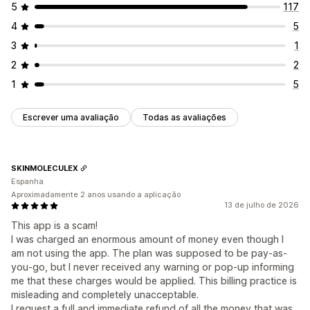
5
117
API e webhooks
4
5
3
1
2
2
1
5
Escrever uma avaliação
Todas as avaliações
SKINMOLECULEX
Espanha
Aproximadamente 2 anos usando a aplicação
13 de julho de 2026
This app is a scam!
I was charged an enormous amount of money even though I
am not using the app. The plan was supposed to be pay-as-
you-go, but I never received any warning or pop-up informing
me that these charges would be applied. This billing practice is
misleading and completely unacceptable.
I request a full and immediate refund of all the money that was