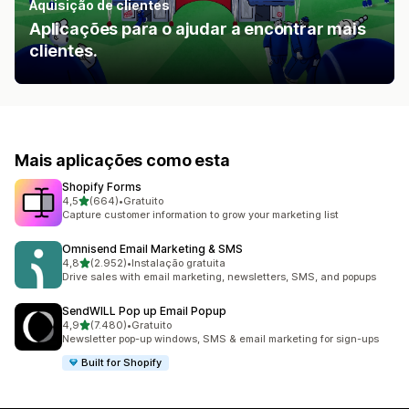
Aquisição de clientes
Aplicações para o ajudar a encontrar mais
clientes.
Mais aplicações como esta
Shopify Forms
de 5 estrelas
4,5
(664)
•
Gratuito
664 total de avaliações
Capture customer information to grow your marketing list
Omnisend Email Marketing & SMS
de 5 estrelas
4,8
(2.952)
•
Instalação gratuita
2952 total de avaliações
Drive sales with email marketing, newsletters, SMS, and popups
SendWILL Pop up Email Popup
de 5 estrelas
4,9
(7.480)
•
Gratuito
7480 total de avaliações
Newsletter pop-up windows, SMS & email marketing for sign-ups
Built for Shopify