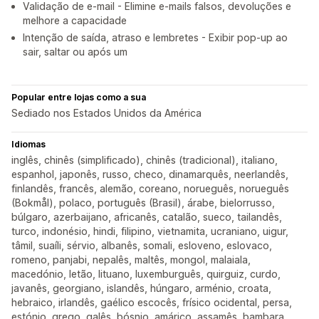
Validação de e-mail - Elimine e-mails falsos, devoluções e
melhore a capacidade
Intenção de saída, atraso e lembretes - Exibir pop-up ao
sair, saltar ou após um
Popular entre lojas como a sua
Sediado nos Estados Unidos da América
Idiomas
inglês, chinês (simplificado), chinês (tradicional), italiano,
espanhol, japonês, russo, checo, dinamarquês, neerlandês,
finlandês, francês, alemão, coreano, norueguês, norueguês
(Bokmål), polaco, português (Brasil), árabe, bielorrusso,
búlgaro, azerbaijano, africanês, catalão, sueco, tailandês,
turco, indonésio, hindi, filipino, vietnamita, ucraniano, uigur,
tâmil, suaíli, sérvio, albanês, somali, esloveno, eslovaco,
romeno, panjabi, nepalês, maltês, mongol, malaiala,
macedónio, letão, lituano, luxemburguês, quirguiz, curdo,
javanês, georgiano, islandês, húngaro, arménio, croata,
hebraico, irlandês, gaélico escocês, frísico ocidental, persa,
estónio, grego, galês, bósnio, amárico, assamês, bambara,