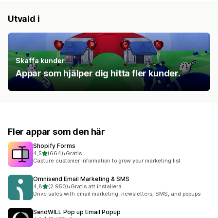
Utvald i
Skaffa kunder
Appar som hjälper dig hitta fler kunder.
Fler appar som den här
Shopify Forms
av 5 stjärnor
4,5
(664)
•
Gratis
664 recensioner totalt
Capture customer information to grow your marketing list
Omnisend Email Marketing & SMS
av 5 stjärnor
4,8
(2 950)
•
Gratis att installera
2950 recensioner totalt
Drive sales with email marketing, newsletters, SMS, and popups
SendWILL Pop up Email Popup