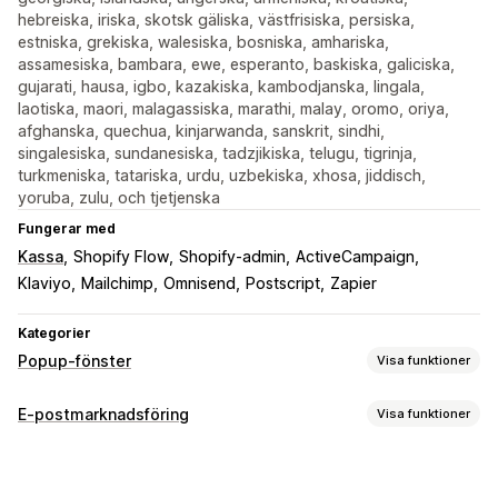
hebreiska, iriska, skotsk gäliska, västfrisiska, persiska,
estniska, grekiska, walesiska, bosniska, amhariska,
assamesiska, bambara, ewe, esperanto, baskiska, galiciska,
gujarati, hausa, igbo, kazakiska, kambodjanska, lingala,
laotiska, maori, malagassiska, marathi, malay, oromo, oriya,
afghanska, quechua, kinjarwanda, sanskrit, sindhi,
singalesiska, sundanesiska, tadzjikiska, telugu, tigrinja,
turkmeniska, tatariska, urdu, uzbekiska, xhosa, jiddisch,
yoruba, zulu, och tjetjenska
Fungerar med
Kassa
Shopify Flow
Shopify-admin
ActiveCampaign
Klaviyo
Mailchimp
Omnisend
Postscript
Zapier
Kategorier
Popup-fönster
Visa funktioner
Popup-typer
E-postmarknadsföring
Visa funktioner
Popup-fönster för försäljning
Kampanjtyper
Popup-fönster för e-postadresser
Popup-fönster för sms
E-postkampanjer
Sms-kampanjer
Sociala medier
Popup-fönster för varukorg
Exit intent-meddelande