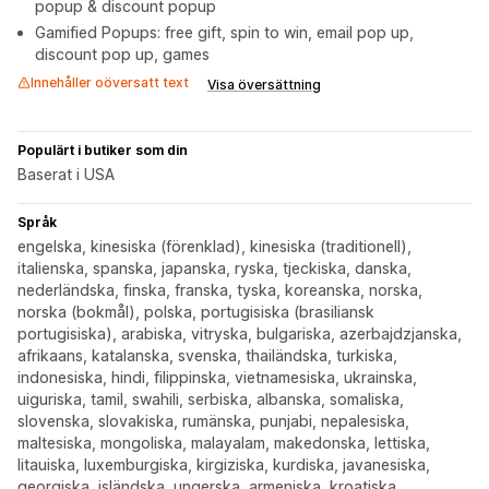
popup & discount popup
Gamified Popups: free gift, spin to win, email pop up,
discount pop up, games
Innehåller oöversatt text
Visa översättning
Populärt i butiker som din
Baserat i USA
Språk
engelska, kinesiska (förenklad), kinesiska (traditionell),
italienska, spanska, japanska, ryska, tjeckiska, danska,
nederländska, finska, franska, tyska, koreanska, norska,
norska (bokmål), polska, portugisiska (brasiliansk
portugisiska), arabiska, vitryska, bulgariska, azerbajdzjanska,
afrikaans, katalanska, svenska, thailändska, turkiska,
indonesiska, hindi, filippinska, vietnamesiska, ukrainska,
uiguriska, tamil, swahili, serbiska, albanska, somaliska,
slovenska, slovakiska, rumänska, punjabi, nepalesiska,
maltesiska, mongoliska, malayalam, makedonska, lettiska,
litauiska, luxemburgiska, kirgiziska, kurdiska, javanesiska,
georgiska, isländska, ungerska, armeniska, kroatiska,