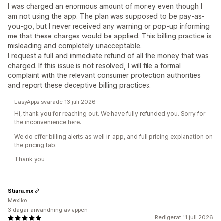
Segmentering
Taggning
Spårning
Rapportering
I was charged an enormous amount of money even though I
Insikter och tips
Analysverktyg
A/B-testning
am not using the app. The plan was supposed to be pay-as-
you-go, but I never received any warning or pop-up informing
API:er och webhooks
me that these charges would be applied. This billing practice is
misleading and completely unacceptable.
I request a full and immediate refund of all the money that was
charged. If this issue is not resolved, I will file a formal
complaint with the relevant consumer protection authorities
and report these deceptive billing practices.
EasyApps svarade 13 juli 2026
Hi, thank you for reaching out. We have fully refunded you. Sorry for
the inconvenience here.
We do offer billing alerts as well in app, and full pricing explanation on
the pricing tab.
Thank you
Stiara.mx
Mexiko
3 dagar användning av appen
Redigerat 11 juli 2026