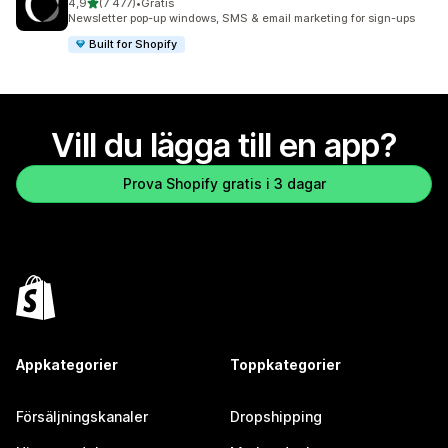
av 5 stjärnor
4,9
(7 477)
•
Gratis
7477 recensioner totalt
Newsletter pop-up windows, SMS & email marketing for sign-ups
Built for Shopify
Vill du lägga till en app?
Prova Shopify gratis i 3 dagar
Appkategorier
Toppkategorier
Försäljningskanaler
Dropshipping