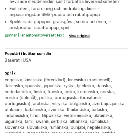
avvisade meddelanden samt förbättra leveransbarheten!
Exit intent, fördröjning och nedräkningstimer –
anpassningsbar SMS-popup och rabattpopup
Spelifierade popuper: gratisgåva, snurra och vinn, e-
postpopup, rabattpopup, spel
Innehåller automatöversatt text
Visa original
Populärt i butiker som din
Baserat i USA
Språk
engelska, kinesiska (förenklad), kinesiska (traditionell),
italienska, spanska, japanska, ryska, tjeckiska, danska,
nederländska, finska, franska, tyska, koreanska, norska,
norska (bokmål), polska, portugisiska (brasiliansk
portugisiska), arabiska, vitryska, bulgariska, azerbajdzjanska,
afrikaans, katalanska, svenska, thailändska, turkiska,
indonesiska, hindi, filippinska, vietnamesiska, ukrainska,
uiguriska, tamil, swahili, serbiska, albanska, somaliska,
slovenska, slovakiska, rumänska, punjabi, nepalesiska,