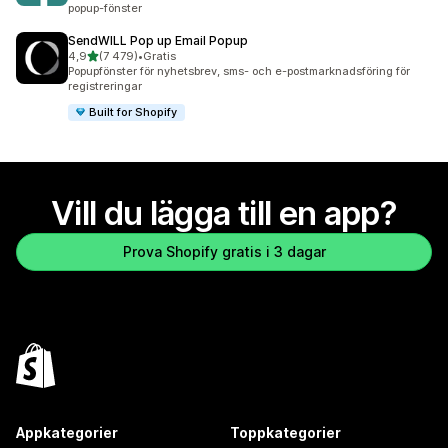
popup-fönster
SendWILL Pop up Email Popup
av 5 stjärnor
4,9
(7 479)
•
Gratis
7479 recensioner totalt
Popupfönster för nyhetsbrev, sms- och e-postmarknadsföring för
registreringar
Built for Shopify
Vill du lägga till en app?
Prova Shopify gratis i 3 dagar
Appkategorier
Toppkategorier