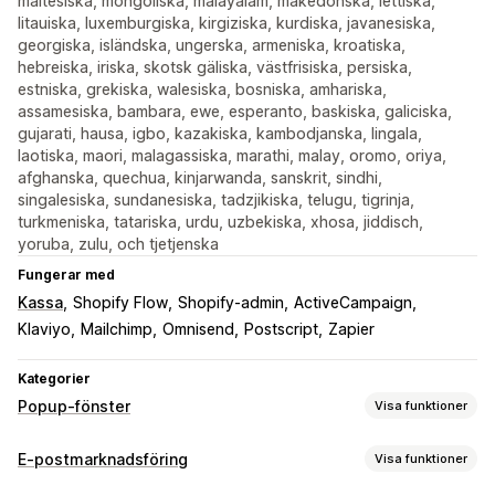
maltesiska, mongoliska, malayalam, makedonska, lettiska,
litauiska, luxemburgiska, kirgiziska, kurdiska, javanesiska,
georgiska, isländska, ungerska, armeniska, kroatiska,
hebreiska, iriska, skotsk gäliska, västfrisiska, persiska,
estniska, grekiska, walesiska, bosniska, amhariska,
assamesiska, bambara, ewe, esperanto, baskiska, galiciska,
gujarati, hausa, igbo, kazakiska, kambodjanska, lingala,
laotiska, maori, malagassiska, marathi, malay, oromo, oriya,
afghanska, quechua, kinjarwanda, sanskrit, sindhi,
singalesiska, sundanesiska, tadzjikiska, telugu, tigrinja,
turkmeniska, tatariska, urdu, uzbekiska, xhosa, jiddisch,
yoruba, zulu, och tjetjenska
Fungerar med
Kassa
Shopify Flow
Shopify-admin
ActiveCampaign
Klaviyo
Mailchimp
Omnisend
Postscript
Zapier
Kategorier
Popup-fönster
Visa funktioner
Popup-typer
E-postmarknadsföring
Visa funktioner
Popup-fönster för försäljning