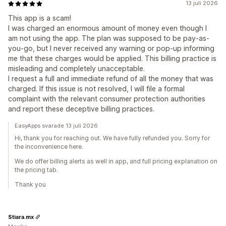
13 juli 2026
Automatiseringar
Målinriktning
Geolokalisering
This app is a scam!
Segmentering
Taggning
Spårning
Rapportering
I was charged an enormous amount of money even though I
Insikter och tips
Analysverktyg
A/B-testning
am not using the app. The plan was supposed to be pay-as-
you-go, but I never received any warning or pop-up informing
API:er och webhooks
me that these charges would be applied. This billing practice is
misleading and completely unacceptable.
I request a full and immediate refund of all the money that was
charged. If this issue is not resolved, I will file a formal
complaint with the relevant consumer protection authorities
and report these deceptive billing practices.
EasyApps svarade 13 juli 2026
Hi, thank you for reaching out. We have fully refunded you. Sorry for
the inconvenience here.
We do offer billing alerts as well in app, and full pricing explanation on
the pricing tab.
Thank you
Stiara.mx