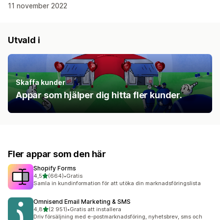
11 november 2022
Utvald i
Skaffa kunder
Appar som hjälper dig hitta fler kunder.
Fler appar som den här
Shopify Forms
av 5 stjärnor
4,5
(664)
•
Gratis
664 recensioner totalt
Samla in kundinformation för att utöka din marknadsföringslista
Omnisend Email Marketing & SMS
av 5 stjärnor
4,8
(2 951)
•
Gratis att installera
2951 recensioner totalt
Driv försäljning med e-postmarknadsföring, nyhetsbrev, sms och