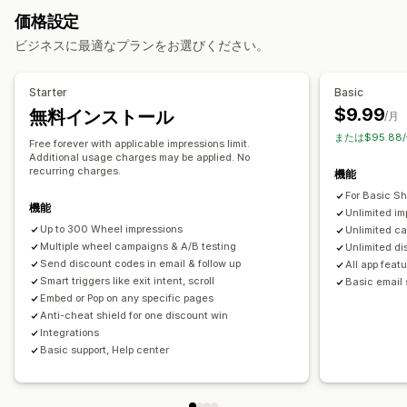
同意ポップアップ
カスタムポップアップ
価格設定
割引率によるディスカウント
無料配送
カートディスカウント
ポップアップ管理
ビジネスに最適なプランをお選びください。
チェックアウトディスカウント
期間限定オファー
出口意図
テンプレート
メールアドレスの収集リスト
SMSの収集リスト
ポップアップ
カスタムディスカウント
キャンペーン
トリガーとルール
オートメーション
分析
Starter
Basic
ディスカウント管理
A/Bテスト
$9.99
無料インストール
/月
キャンペーン
トリガーとルール
メールアドレスの収集リスト
または$95.88
Free forever with applicable impressions limit.
SMSの収集リスト
A/Bテスト
Additional usage charges may be applied. No
recurring charges.
機能
For Basic S
機能
Unlimited im
Up to 300 Wheel impressions
Unlimited c
Multiple wheel campaigns & A/B testing
Unlimited di
Send discount codes in email & follow up
All app feat
Smart triggers like exit intent, scroll
Basic email 
Embed or Pop on any specific pages
Anti-cheat shield for one discount win
Integrations
Basic support, Help center