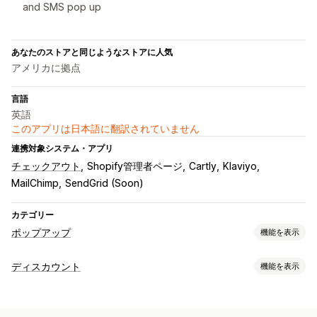
and SMS pop up
あなたのストアと同じようなストアに人気
アメリカに拠点
言語
英語
このアプリは日本語に翻訳されていません
連携対象システム・アプリ
チェックアウト
Shopify管理者ページ
Cartly
Klaviyo
MailChimp
SendGrid (Soon)
カテゴリー
ポップアップ
機能を表示
ポップアップ種類
ディスカウント
機能を表示
メールポップアップ
SMSポップアップ
カートポップアップ
ディスカウントの種類
出口意図
ディスカウント
ルーレット
ゲーム
クーポンコード
クーポン
BOGO
一律割引