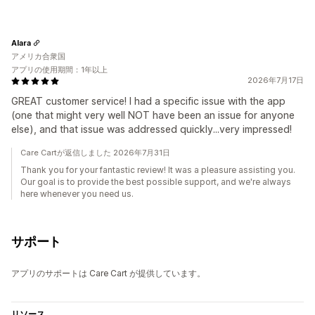
Alara
アメリカ合衆国
アプリの使用期間：1年以上
2026年7月17日
GREAT customer service! I had a specific issue with the app
(one that might very well NOT have been an issue for anyone
else), and that issue was addressed quickly...very impressed!
Care Cartが返信しました 2026年7月31日
Thank you for your fantastic review! It was a pleasure assisting you.
Our goal is to provide the best possible support, and we're always
here whenever you need us.
サポート
アプリのサポートは Care Cart が提供しています。
リソース