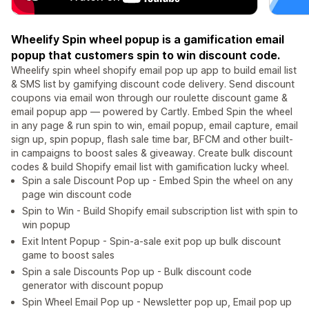
Wheelify Spin wheel popup is a gamification email
popup that customers spin to win discount code.
Wheelify spin wheel shopify email pop up app to build email list
& SMS list by gamifying discount code delivery. Send discount
coupons via email won through our roulette discount game &
email popup app — powered by Cartly. Embed Spin the wheel
in any page & run spin to win, email popup, email capture, email
sign up, spin popup, flash sale time bar, BFCM and other built-
in campaigns to boost sales & giveaway. Create bulk discount
codes & build Shopify email list with gamification lucky wheel.
Spin a sale Discount Pop up - Embed Spin the wheel on any
page win discount code
Spin to Win - Build Shopify email subscription list with spin to
win popup
Exit Intent Popup - Spin-a-sale exit pop up bulk discount
game to boost sales
Spin a sale Discounts Pop up - Bulk discount code
generator with discount popup
Spin Wheel Email Pop up - Newsletter pop up, Email pop up