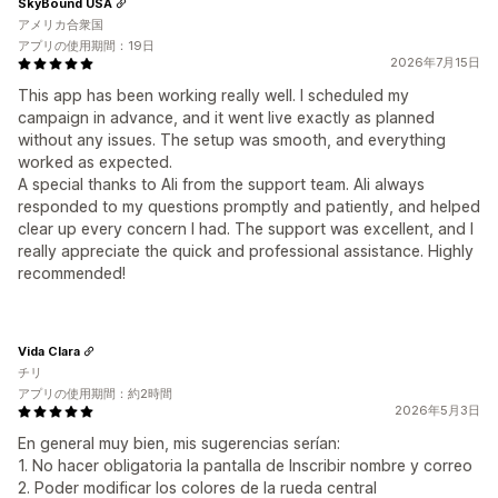
SkyBound USA
アメリカ合衆国
アプリの使用期間：19日
2026年7月15日
This app has been working really well. I scheduled my
campaign in advance, and it went live exactly as planned
without any issues. The setup was smooth, and everything
worked as expected.
A special thanks to Ali from the support team. Ali always
responded to my questions promptly and patiently, and helped
clear up every concern I had. The support was excellent, and I
really appreciate the quick and professional assistance. Highly
recommended!
Vida Clara
チリ
アプリの使用期間：約2時間
2026年5月3日
En general muy bien, mis sugerencias serían:
1. No hacer obligatoria la pantalla de Inscribir nombre y correo
2. Poder modificar los colores de la rueda central