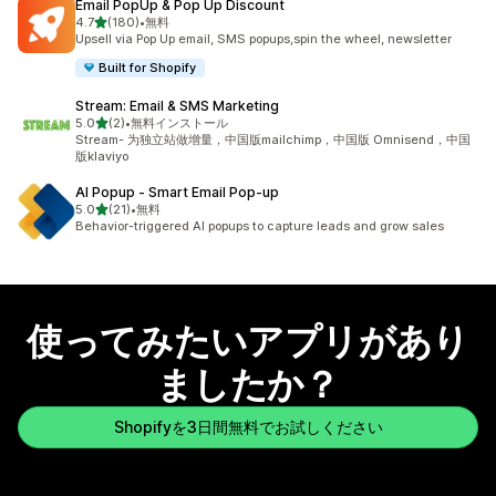
Email PopUp & Pop Up Discount
5つ星中
4.7
(180)
•
無料
合計レビュー数：180件
Upsell via Pop Up email, SMS popups,spin the wheel, newsletter
Built for Shopify
Stream: Email & SMS Marketing
5つ星中
5.0
(2)
•
無料インストール
合計レビュー数：2件
Stream- 为独立站做增量，中国版mailchimp，中国版 Omnisend，中国
版klaviyo
AI Popup ‑ Smart Email Pop‑up
5つ星中
5.0
(21)
•
無料
合計レビュー数：21件
Behavior-triggered AI popups to capture leads and grow sales
使ってみたいアプリがあり
ましたか？
Shopifyを3日間無料でお試しください