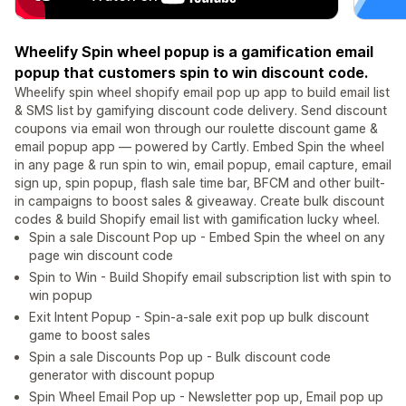
Wheelify Spin wheel popup is a gamification email
popup that customers spin to win discount code.
Wheelify spin wheel shopify email pop up app to build email list
& SMS list by gamifying discount code delivery. Send discount
coupons via email won through our roulette discount game &
email popup app — powered by Cartly. Embed Spin the wheel
in any page & run spin to win, email popup, email capture, email
sign up, spin popup, flash sale time bar, BFCM and other built-
in campaigns to boost sales & giveaway. Create bulk discount
codes & build Shopify email list with gamification lucky wheel.
Spin a sale Discount Pop up - Embed Spin the wheel on any
page win discount code
Spin to Win - Build Shopify email subscription list with spin to
win popup
Exit Intent Popup - Spin-a-sale exit pop up bulk discount
game to boost sales
Spin a sale Discounts Pop up - Bulk discount code
generator with discount popup
Spin Wheel Email Pop up - Newsletter pop up, Email pop up