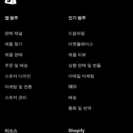
앱 범주
인기 범주
판매 채널
드랍쉬핑
제품 찾기
마켓플레이스
제품 판매
제품 리뷰
주문 및 배송
상향 판매 및 번들
스토어 디자인
이메일 마케팅
마케팅 및 전환
SEO
스토어 관리
배송
통화 및 번역
리소스
Shopify