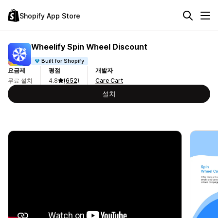
Shopify App Store
Wheelify Spin Wheel Discount
Built for Shopify
요금제
평점
개발자
무료 설치
4.8
(652)
Care Cart
설치