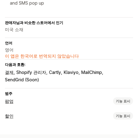
and SMS pop up
판매자님과 비슷한 스토어에서 인기
미국 소재
언어
영어
이 앱은 한국어로 번역되지 않았습니다
다음과 호환:
결제
Shopify 관리자
Cartly
Klaviyo
MailChimp
SendGrid (Soon)
범주
팝업
기능 표시
팝업 유형
할인
기능 표시
이메일 팝업
SMS 팝업
카트 팝업
이탈 의도
할인
할인 유형
당첨 룰렛 돌리기
게임
동의 팝업
사용자 지정 팝업
할인 코드
쿠폰
원 플러스 원
균일 할인
백분율 할인
무료 배송