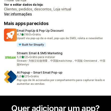
Ver e editar dados da loja:
Clientes, pedidos, descontos, Loja virtual
Ver informações
Mais apps parecidos
Email PopUp & Pop Up Discount
de 5 estrelas
4,7
(180)
•
Grátis
180 avaliações ao todo
Upsell via pop-up de e-mail, pop-ups de SMS, roleta e newsletter
Built for Shopify
Stream: Email & SMS Marketing
de 5 estrelas
5,0
(2)
•
Grátis para instalar
2 avaliações ao todo
Stream- 为独立站做增量，中国版mailchimp，中国版 Omnisend，中国
版klaviyo
AI Popup ‑ Smart Email Pop‑up
de 5 estrelas
5,0
(21)
•
Grátis
21 avaliações ao todo
Pop-ups de IA acionados por comportamento para capturar leads e
aumentar as vendas
Quer adicionar um app?