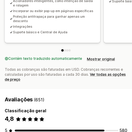
Acionadores inteligentes, como intenção de saída
Suporte bási
e rolagem
Incorporar ou exibir pop-up em páginas específicas
Proteção antitrapaça para ganhar apenas um
desconto
Integrações
Suporte básico e Central de Ajuda
Contém texto traduzido automaticamente
Mostrar original
Todas as cobranças são faturadas em USD. Cobranças recorrentes e
calculadas por uso são faturadas a cada 30 dias.
Ver todas as opções
de preço
Avaliações
(651)
Classificação geral
4,8
5
580