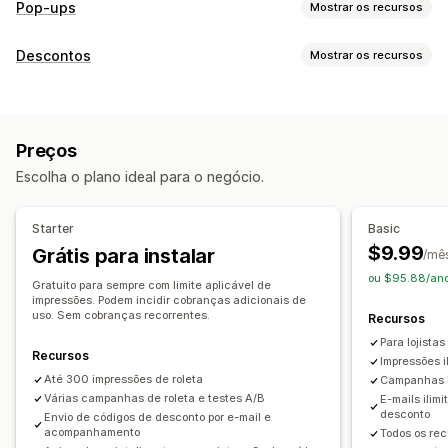
Pop-ups
Mostrar os recursos
Tipos de pop-ups
Descontos
Mostrar os recursos
Pop-ups de e-mail
Pop-ups de SMS
Pop-ups de carrinho
Tipos de descontos
Intenção de saída
Descontos
Girar a roda
Jogos
Códigos de desconto
Cupons
"Compre um e leve dois"
Pop-ups de consentimento
Pop-ups personalizados
Preços
Descontos fixos
Descontos percentuais
Frete grátis
Gerenciamento de pop-ups
Escolha o plano ideal para o negócio.
Descontos de carrinho
Descontos no checkout
Modelos
Lista de captura de e-mails
Ofertas por tempo limitado
Intenção de saída
Pop-ups
Lista de captura de SMS
Campanhas
Starter
Basic
Descontos personalizados
Acionadores e regras
Automações
Análises
Testes A/B
$9.99
Grátis para instalar
/mê
Gerenciamento de descontos
ou $95.88/ano
Gratuito para sempre com limite aplicável de
Campanhas
Acionadores e regras
impressões. Podem incidir cobranças adicionais de
uso. Sem cobranças recorrentes.
Recursos
Lista de captura de e-mails
Lista de captura de SMS
Para lojista
Testes A/B
Recursos
Impressões i
Até 300 impressões de roleta
Campanhas i
Várias campanhas de roleta e testes A/B
E-mails ilim
desconto
Envio de códigos de desconto por e-mail e
acompanhamento
Todos os rec