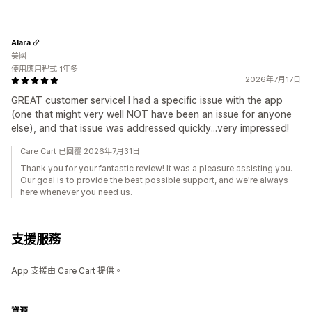
Alara
美國
使用應用程式 1年多
2026年7月17日
GREAT customer service! I had a specific issue with the app
(one that might very well NOT have been an issue for anyone
else), and that issue was addressed quickly...very impressed!
Care Cart 已回覆 2026年7月31日
Thank you for your fantastic review! It was a pleasure assisting you.
Our goal is to provide the best possible support, and we're always
here whenever you need us.
支援服務
App 支援由 Care Cart 提供。
資源