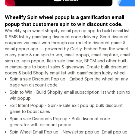
Wheelify Spin wheel popup is a gamification email
popup that customers spin to win discount code.
Wheelify spin wheel shopify email pop up app to build email list
& SMS list by gamifying discount code delivery. Send discount
coupons via email won through our roulette discount game &
email popup app — powered by Cartly. Embed Spin the wheel
in any page & run spin to win, email popup, email capture, email
sign up, spin popup, flash sale time bar, BFCM and other built-
in campaigns to boost sales & giveaway. Create bulk discount
codes & build Shopify email list with gamification lucky wheel.
Spin a sale Discount Pop up - Embed Spin the wheel on any
page win discount code
Spin to Win - Build Shopify email subscription list with spin to
win popup
Exit Intent Popup - Spin-a-sale exit pop up bulk discount
game to boost sales
Spin a sale Discounts Pop up - Bulk discount code
generator with discount popup
Spin Wheel Email Pop up - Newsletter pop up, Email pop up