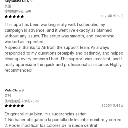
SkyBound USA
美國
使用應用程式 19天
2026年7月15日
This app has been working really well. I scheduled my
campaign in advance, and it went live exactly as planned
without any issues. The setup was smooth, and everything
worked as expected.
A special thanks to Ali from the support team. Ali always
responded to my questions promptly and patiently, and helped
clear up every concern I had. The support was excellent, and I
really appreciate the quick and professional assistance. Highly
recommended!
Vida Clara
智利
使用應用程式 大約2小時
2026年5月3日
En general muy bien, mis sugerencias serían:
1. No hacer obligatoria la pantalla de Inscribir nombre y correo
2. Poder modificar los colores de la rueda central