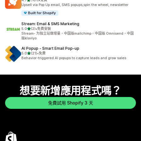
4.7
(181)
•
免費
共有 181 則評價
Upsell via Pop Up email, SMS popups,spin the wheel, newsletter
Built for Shopify
Stream: Email & SMS Marketing
滿分 5 顆星
5.0
(2)
•
免費安裝
共有 2 則評價
Stream- 为独立站做增量，中国版mailchimp，中国版 Omnisend，中国
版klaviyo
AI Popup ‑ Smart Email Pop‑up
滿分 5 顆星
5.0
(21)
•
免費
共有 21 則評價
Behavior-triggered AI popups to capture leads and grow sales
想要新增應用程式嗎？
免費試用 Shopify 3 天