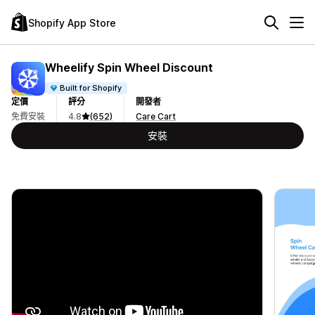
Shopify App Store
Wheelify Spin Wheel Discount
Built for Shopify
定價
評分
開發者
免費安裝
4.8
(652)
Care Cart
安裝