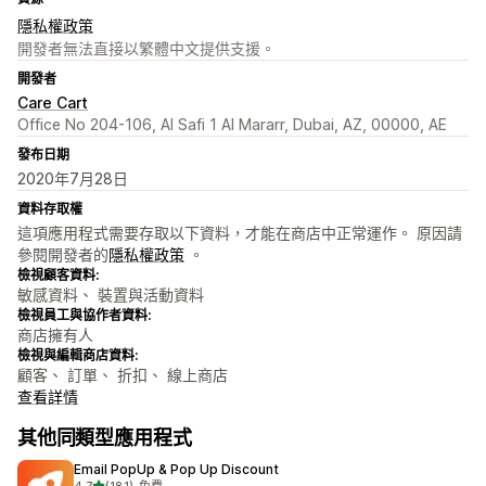
隱私權政策
開發者無法直接以繁體中文提供支援。
開發者
Care Cart
Office No 204-106, Al Safi 1 Al Mararr, Dubai, AZ, 00000, AE
發布日期
2020年7月28日
資料存取權
這項應用程式需要存取以下資料，才能在商店中正常運作。 原因請
參閱開發者的
隱私權政策
。
檢視顧客資料:
敏感資料、 裝置與活動資料
檢視員工與協作者資料:
商店擁有人
檢視與編輯商店資料:
顧客、 訂單、 折扣、 線上商店
查看詳情
其他同類型應用程式
Email PopUp & Pop Up Discount
滿分 5 顆星