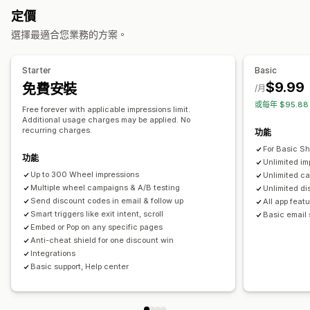
自訂彈出式視窗
定價
購物車折扣
結帳折扣
限時優惠
離開挽留行銷
彈出式視窗
管理彈出式視窗
選擇最適合您業務的方案。
自訂折扣
範本
電子郵件收集清單
簡訊收集清單
行銷活動
管理折扣
觸發條件與規則
自動化
分析
A/B 測試
Starter
Basic
行銷活動
觸發條件與規則
電子郵件收集清單
簡訊收集清單
$9.99
免費安裝
/月
A/B 測試
或每年 $95.8
Free forever with applicable impressions limit.
Additional usage charges may be applied. No
recurring charges.
功能
For Basic S
功能
Unlimited im
Up to 300 Wheel impressions
Unlimited c
Multiple wheel campaigns & A/B testing
Unlimited di
Send discount codes in email & follow up
All app feat
Smart triggers like exit intent, scroll
Basic email 
Embed or Pop on any specific pages
Anti-cheat shield for one discount win
Integrations
Basic support, Help center