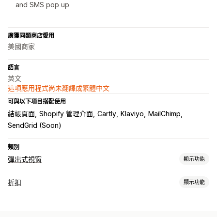
and SMS pop up
廣獲同類商店愛用
美國商家
語言
英文
這項應用程式尚未翻譯成繁體中文
可與以下項目搭配使用
結帳頁面
Shopify 管理介面
Cartly
Klaviyo
MailChimp
SendGrid (Soon)
類別
彈出式視窗
顯示功能
彈出式視窗類型
折扣
顯示功能
電子郵件彈出式視窗
簡訊彈出式視窗
購物車彈出式視窗
折扣類型
離開挽留行銷
折扣
輪盤遊戲
遊戲
同意書彈出式視窗
折扣代碼
優惠券
買一送一
固定折扣
百分比折扣
免運費