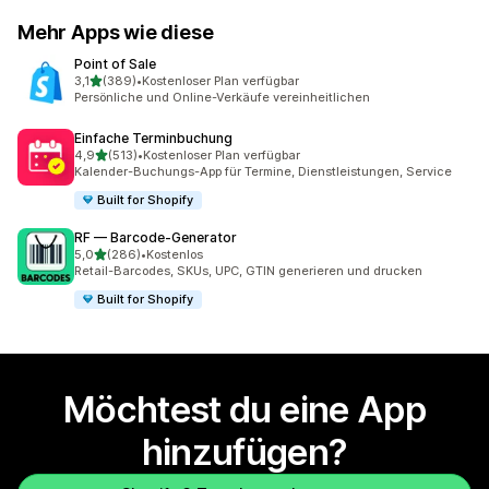
Mehr Apps wie diese
Point of Sale
von 5 Sternen
3,1
(389)
•
Kostenloser Plan verfügbar
389 Rezensionen insgesamt
Persönliche und Online-Verkäufe vereinheitlichen
Einfache Terminbuchung
von 5 Sternen
4,9
(513)
•
Kostenloser Plan verfügbar
513 Rezensionen insgesamt
Kalender-Buchungs-App für Termine, Dienstleistungen, Service
Built for Shopify
RF — Barcode‑Generator
von 5 Sternen
5,0
(286)
•
Kostenlos
286 Rezensionen insgesamt
Retail-Barcodes, SKUs, UPC, GTIN generieren und drucken
Built for Shopify
Möchtest du eine App
hinzufügen?