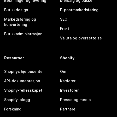
Bestillinger og levering
Mersalg og pakker
Butikkdesign
E-postmarkedsføring
Markedsføring og
SEO
konvertering
Frakt
Butikkadministrasjon
Valuta og oversettelse
Ressurser
Shopify
Shopifys hjelpesenter
Om
API-dokumentasjon
Karrierer
Shopify-fellesskapet
Investorer
Shopify-blogg
Presse og media
Forskning
Partnere