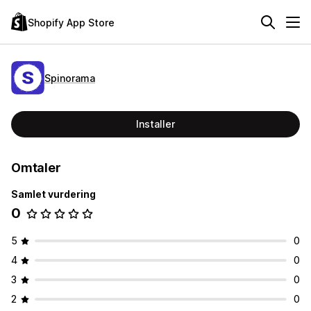
Shopify App Store
Spinorama
Installer
Omtaler
Samlet vurdering
0
5
0
4
0
3
0
2
0