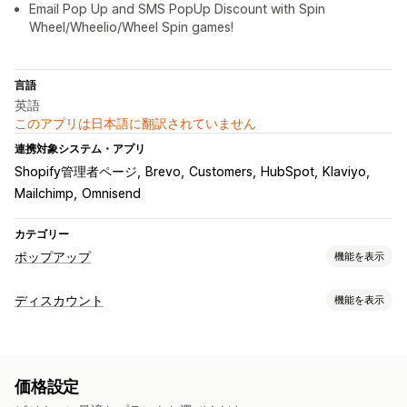
Email Pop Up and SMS PopUp Discount with Spin
Wheel/Wheelio/Wheel Spin games!
言語
英語
このアプリは日本語に翻訳されていません
連携対象システム・アプリ
Shopify管理者ページ
Brevo
Customers
HubSpot
Klaviyo
Mailchimp
Omnisend
カテゴリー
ポップアップ
機能を表示
ポップアップ種類
ディスカウント
機能を表示
販売ポップアップ
メールポップアップ
SMSポップアップ
ディスカウントの種類
カートポップアップ
出口意図
ディスカウント
リワード
クーポンコード
クーポン
BOGO
固定価格設定
ルーレット
カウントダウンタイマー
ニュースレター
フォーム
価格設定
段階的な価格設定
ボリュームディスカウント
一律割引
お知らせ
ゲーム
警告ポップアップ
同意ポップアップ