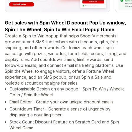
Get sales with Spin Wheel Discount Pop Up window,
Spin The Wheel, Spin to Win Email Popup Game
Create a Spin to Win popup that helps Shopify merchants
grow email and SMS subscribers with discounts, gifts, free
shipping, and other rewards. Customize each wheel spin
campaign with prizes, win odds, form fields, colors, timing, and
display rules. Add countdown timers, limit rewards, send
follow-up emails, and connect email marketing platforms. Use
Spin the Wheel to engage visitors, offer a Fortune Wheel
experience, add an SMS popup, or run Spin a Sale and
roulette discount campaigns for sales
Customisable Design on any popup - Spin To Win / Wheelie
Optin / Spin the Wheel.
Email Editor - Create your own unique discount emails.
Countdown Timer - Generate a sense of urgency by
displaying a counting timer.
Stock Count Discount Feature on Scratch Card and Spin
Wheel Game