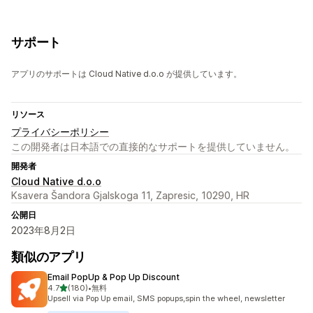
サポート
アプリのサポートは Cloud Native d.o.o が提供しています。
リソース
プライバシーポリシー
この開発者は日本語での直接的なサポートを提供していません。
開発者
Cloud Native d.o.o
Ksavera Šandora Gjalskoga 11, Zapresic, 10290, HR
公開日
2023年8月2日
類似のアプリ
Email PopUp & Pop Up Discount
5つ星中
4.7
(180)
•
無料
合計レビュー数：180件
Upsell via Pop Up email, SMS popups,spin the wheel, newsletter