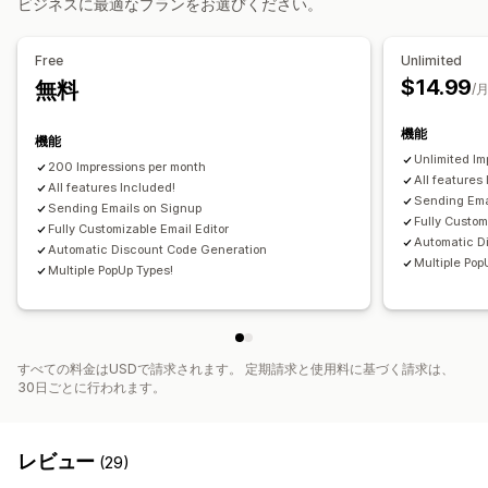
ビジネスに最適なプランをお選びください。
割引率によるディスカウント
一括割引
卸売価格
無料配送
レビューポップアップ
カスタムポップアップ
配送料
カートディスカウント
チェックアウトディスカウント
ポップアップ管理
Free
Unlimited
ギフト
リワード
期間限定オファー
カウントダウンタイマー
編集ツール
テンプレート
カスタムコード
カスタムフォント
$14.99
無料
/
アップセルディスカウント
クロスセルディスカウント
出口意図
翻訳
ローカライズ
メールアドレスの収集リスト
ポップアップ
バナー
動的価格設定
カスタムディスカウント
機能
SMSの収集リスト
キャンペーン
トリガーとルール
機能
ディスカウント管理
Unlimited I
オートメーション
ターゲティング
セグメンテーション
200 Impressions per month
All features
編集ツール
All features Included!
テンプレート
一括編集
カスタムコード
通貨換算
タグ付け
レポート
分析
追跡
APIとWebhook
Sending Ema
Sending Emails on Signup
ローカライズ
キャンペーン
トリガーとルール
Fully Custom
Fully Customizable Email Editor
Automatic D
ディスカウントの組み合わせ
オートメーション
Automatic Discount Code Generation
Multiple Pop
Multiple PopUp Types!
メールアドレスの収集リスト
SMSの収集リスト
ターゲティング
タグ付け
絞り込み
追跡
分析
すべての料金はUSDで請求されます。 定期請求と使用料に基づく請求は、
30日ごとに行われます。
レビュー
(29)