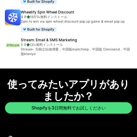
Built for Shopify
Wheelify Spin Wheel Discount
5つ星中
4.8
(651)
•
無料インストール
合計レビュー数：651件
Spin to win via spin wheel discount pop up game & email pop up
Built for Shopify
Stream: Email & SMS Marketing
5つ星中
5.0
(2)
•
無料インストール
合計レビュー数：2件
Stream- 为独立站做增量，中国版mailchimp，中国版 Omnisend，中国
版klaviyo
使ってみたいアプリがあり
ましたか？
Shopifyを3日間無料でお試しください