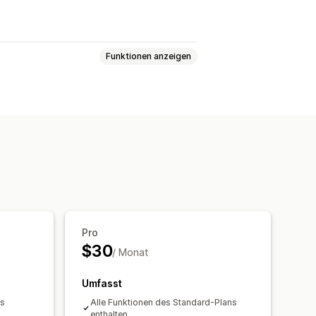
Funktionen anzeigen
Prämien
Drehrad
Countdown Timer
ngsliste
Kampagnen
en
Targeting
Berichterstattung
Pro
$30
/ Monat
Umfasst
ns
Alle Funktionen des Standard-Plans
enthalten