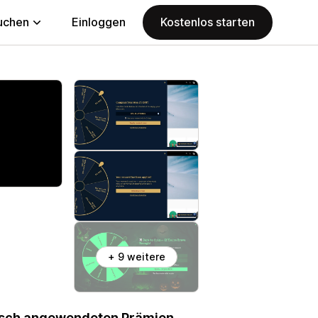
uchen
Einloggen
Kostenlos starten
+ 9 weitere
tisch angewendeten Prämien