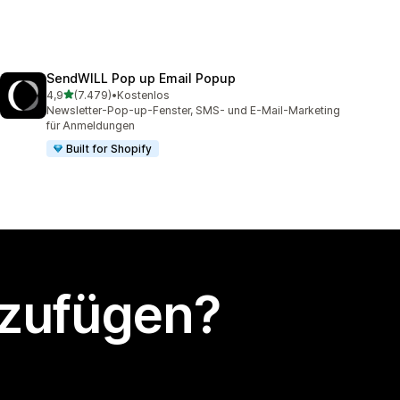
SendWILL Pop up Email Popup
von 5 Sternen
4,9
(7.479)
•
Kostenlos
7479 Rezensionen insgesamt
Newsletter-Pop-up-Fenster, SMS- und E-Mail-Marketing
für Anmeldungen
Built for Shopify
nzufügen?