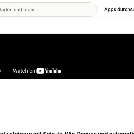
Apps durchs
stellte Bildergalerie
tz steigern mit Spin-to-Win-Popups und automa