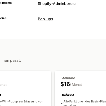
ibel mit
Shopify-Adminbereich
orien
Pop-ups
Popup-Typen
E-Mail-Popups
Exit-Intent
Rabatte
Ankündigungen
Individuelle Popups
Popups verwalten
Editor-Tool
Vorlagen
E-Mail-Erfassu
hmen passt.
Trigger und Regeln
Automatisierung
Analysen
Tracking
Standard
$16
onat
/ Monat
t
Umfasst
o-Win-Popup zur Erfassung von
Alle Funktionen des Basic-Pla
s
enthalten