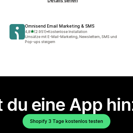
Details sehen
Omnisend Email Marketing & SMS
von 5 Sternen
4,8
(2.951)
•
Kostenlose Installation
2951 Rezensionen insgesamt
Umsätze mit E-Mail-Marketing, Newslettern, SMS und
Pop-ups steigern
 du eine App hi
Shopify 3 Tage kostenlos testen