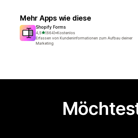
Mehr Apps wie diese
Shopify Forms
von 5 Sternen
4,5
(664)
•
Kostenlos
664 Rezensionen insgesamt
Erfassen von Kundeninformationen zum Aufbau deiner
Marketing
Möchtest