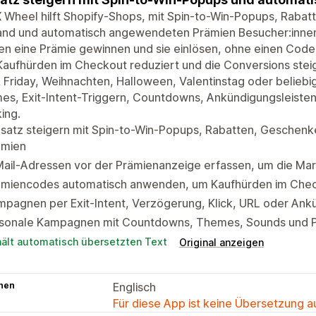
 Wheel hilft Shopify-Shops, mit Spin-to-Win-Popups, Raba
and und automatisch angewendeten Prämien Besucher:innen 
n eine Prämie gewinnen und sie einlösen, ohne einen Code
aufhürden im Checkout reduziert und die Conversions stei
 Friday, Weihnachten, Halloween, Valentinstag oder belieb
es, Exit-Intent-Triggern, Countdowns, Ankündigungsleiste
ing.
satz steigern mit Spin-to-Win-Popups, Rabatten, Geschenk
ämien
ail-Adressen vor der Prämienanzeige erfassen, um die Mar
ämiencodes automatisch anwenden, um Kaufhürden im Chec
pagnen per Exit-Intent, Verzögerung, Klick, URL oder Ank
isonale Kampagnen mit Countdowns, Themes, Sounds und P
hält automatisch übersetzten Text
Original anzeigen
hen
Englisch
Für diese App ist keine Übersetzung 