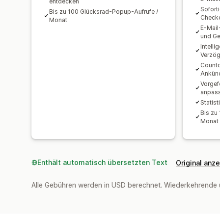
entdecken
Sofort
Bis zu 100 Glücksrad-Popup-Aufrufe /
Check
Monat
E-Mail
und G
Intelli
Verzö
Count
Ankünd
Vorgef
anpas
Statis
Bis zu
Monat
Enthält automatisch übersetzten Text
Original anz
Alle Gebühren werden in USD berechnet. Wiederkehrende 