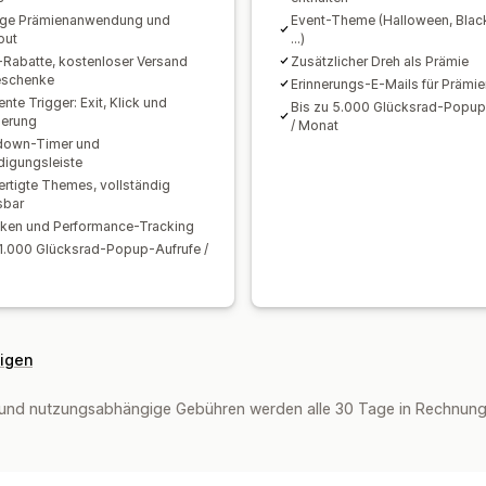
ige Prämienanwendung und
Event-Theme (Halloween, Black
out
...)
-Rabatte, kostenloser Versand
Zusätzlicher Dreh als Prämie
eschenke
Erinnerungs-E-Mails für Prämie
gente Trigger: Exit, Klick und
Bis zu 5.000 Glücksrad-Popup
gerung
/ Monat
down-Timer und
igungsleiste
ertigte Themes, vollständig
sbar
tiken und Performance-Tracking
 1.000 Glücksrad-Popup-Aufrufe /
eigen
und nutzungsabhängige Gebühren werden alle 30 Tage in Rechnung g