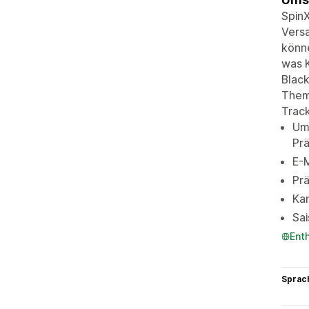
SpinX
Vers
könne
was K
Black
Them
Track
Um
Pr
E-M
Pr
Kam
Sa
Ent
Sprac