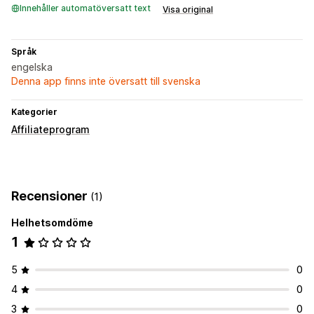
Innehåller automatöversatt text
Visa original
Språk
engelska
Denna app finns inte översatt till svenska
Kategorier
Affiliateprogram
Recensioner
(1)
Helhetsomdöme
1
5
0
4
0
3
0