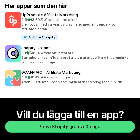
Fler appar som den här
UpPromote Affiliate Marketing
av 5 stjärnor
4,9
(3 592)
•
Gratis att installera
3592 recensioner totalt
Driv loopar med värvningsförsäljning med influencer- och
affiliateprogram
Built for Shopify
Shopify Collabs
av 5 stjärnor
4,1
(385)
•
Gratis att installera
385 recensioner totalt
Samarbeta med influencers för att marknadsföra ditt varumärke
och öka försäljningen
GOAFFPRO ‑ Affiliate Marketing
av 5 stjärnor
4,6
(883)
•
Gratisplan tillgänglig
883 recensioner totalt
Kraftfull affiliate- och värvningsmarknadsföring för din butik
Vill du lägga till en app?
Prova Shopify gratis i 3 dagar