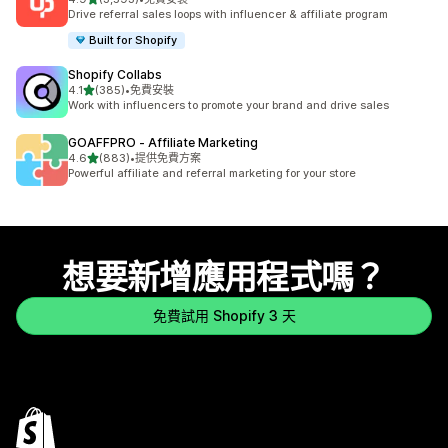
共有 3593 則評價
Drive referral sales loops with influencer & affiliate program
Built for Shopify
Shopify Collabs
滿分 5 顆星
4.1
(385)
•
免費安裝
共有 385 則評價
Work with influencers to promote your brand and drive sales
GOAFFPRO ‑ Affiliate Marketing
滿分 5 顆星
4.6
(883)
•
提供免費方案
共有 883 則評價
Powerful affiliate and referral marketing for your store
想要新增應用程式嗎？
免費試用 Shopify 3 天