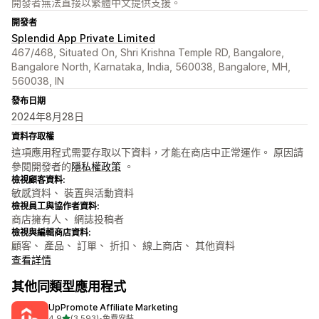
開發者無法直接以繁體中文提供支援。
開發者
Splendid App Private Limited
467/468, Situated On, Shri Krishna Temple RD, Bangalore,
Bangalore North, Karnataka, India, 560038, Bangalore, MH,
560038, IN
發布日期
2024年8月28日
資料存取權
這項應用程式需要存取以下資料，才能在商店中正常運作。 原因請
參閱開發者的
隱私權政策
。
檢視顧客資料:
敏感資料、 裝置與活動資料
檢視員工與協作者資料:
商店擁有人、 網誌投稿者
檢視與編輯商店資料:
顧客、 產品、 訂單、 折扣、 線上商店、 其他資料
查看詳情
其他同類型應用程式
UpPromote Affiliate Marketing
滿分 5 顆星
4.9
(3,593)
•
免費安裝