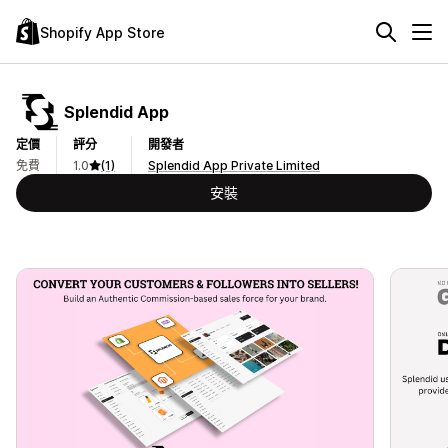
Shopify App Store
Splendid App
定價
評分
開發者
免費
1.0
(1)
Splendid App Private Limited
安裝