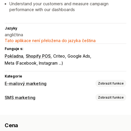
Understand your customers and measure campaign
performance with our dashboards
Jazyky
angličtina
Tato aplikace není přeložena do jazyka čeština
Funguje s:
Pokladna
Shopify POS
Criteo
Google Ads
Meta (Facebook, Instagram ...)
Kategorie
E-mailový marketing
Zobrazit funkce
Typy kampaní
SMS marketing
Zobrazit funkce
E-mailové kampaně
SMS kampaně
Push notifikace
Správa kampaní
Novinky
Formuláře
Vstupní stránky
Slevy
Odměny
A/​B testování
Hromadné zasílání zpráv
Propagační akce
Upsellingové e-maily
Cena
Dodržování předpisů
Vlastní ID odesílatele
Cross-sellingové e-maily
E-maily týkající se košíku