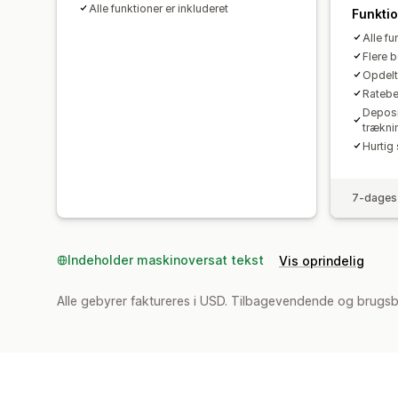
Alle funktioner er inkluderet
Funkti
Alle fu
Flere b
Opdelt
Ratebe
Deposi
trækni
Hurtig 
7-dages 
Indeholder maskinoversat tekst
Vis oprindelig
Alle gebyrer faktureres i USD. Tilbagevendende og brugs