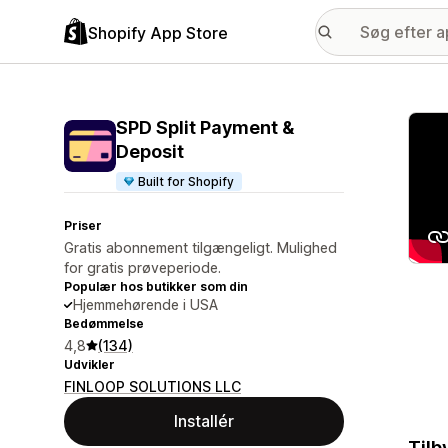
Shopify App Store
Galle
SPD Split Payment &
Deposit
Built for Shopify
Priser
Gratis abonnement tilgængeligt. Mulighed
for gratis prøveperiode.
Populær hos butikker som din
Hjemmehørende i USA
Bedømmelse
4,8
(134)
Udvikler
FINLOOP SOLUTIONS LLC
Installér
Tilb