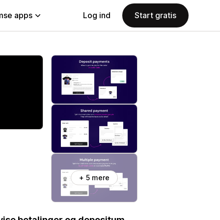
se apps
Log ind
Start gratis
+ 5 mere
lvise betalinger og depositum