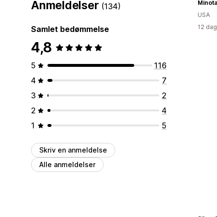
Anmeldelser
Minota
(134)
USA
12 dag
Samlet bedømmelse
4,8
5
116
4
7
3
2
2
4
1
5
Skriv en anmeldelse
Alle anmeldelser