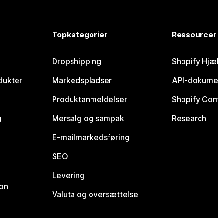
Topkategorier
Ressourcer
Dropshipping
Shopify Hjæ
dukter
Markedspladser
API-dokume
Produktanmeldelser
Shopify Co
g
Mersalg og sampak
Research
E-mailmarkedsføring
SEO
Levering
ion
Valuta og oversættelse