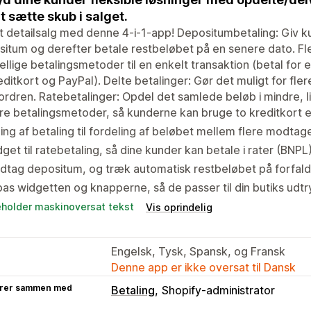
at sætte skub i salget.
t detailsalg med denne 4-i-1-app! Depositumbetaling: Giv k
itum og derefter betale restbeløbet på en senere dato. Fl
ellige betalingsmetoder til en enkelt transaktion (betal fo
editkort og PayPal). Delte betalinger: Gør det muligt for fle
ordren. Ratebetalinger: Opdel det samlede beløb i mindre, li
re betalingsmetoder, så kunderne kan bruge to kreditkort el
ing af betaling til fordeling af beløbet mellem flere modtage
get til ratebetaling, så dine kunder kan betale i rater (BNPL)
dtag depositum, og træk automatisk restbeløbet på forfal
pas widgetten og knapperne, så de passer til din butiks udtr
eholder maskinoversat tekst
Vis oprindelig
Engelsk, Tysk, Spansk, og Fransk
Denne app er ikke oversat til Dansk
rer sammen med
Betaling
Shopify-administrator