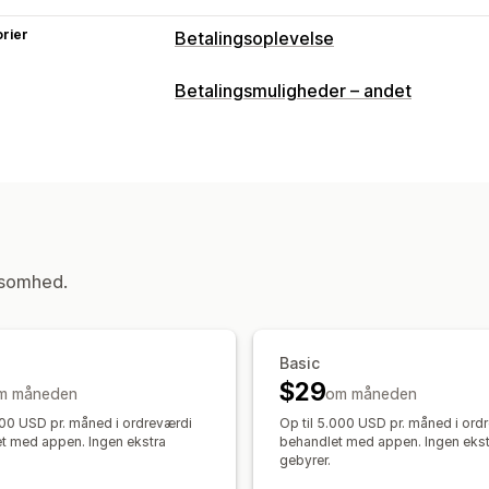
rier
Betalingsoplevelse
Visningsindstillinger
Betalingsmuligheder – andet
Beskeder om betaling
Design af wid
Tekst til widget
Farve på widget
Gen
ksomhed.
Basic
$29
m måneden
om måneden
.000 USD pr. måned i ordreværdi
Op til 5.000 USD pr. måned i ord
t med appen. Ingen ekstra
behandlet med appen. Ingen ekst
gebyrer.