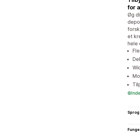
for 
Øg di
depos
forsk
et kr
hele 
Fle
Del
Wid
Mo
Til
Ind
Sprog
Funge