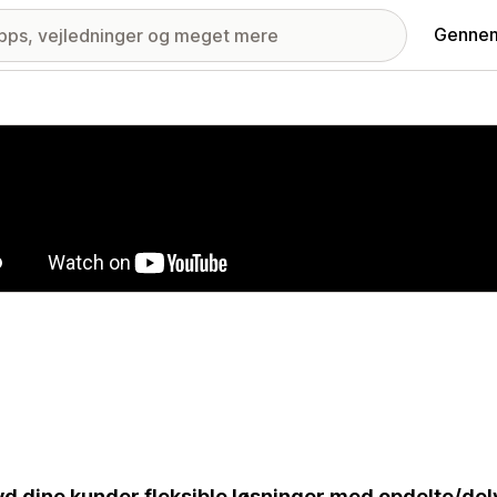
Gennem
ri med udvalgte billeder
yd dine kunder fleksible løsninger med opdelte/de