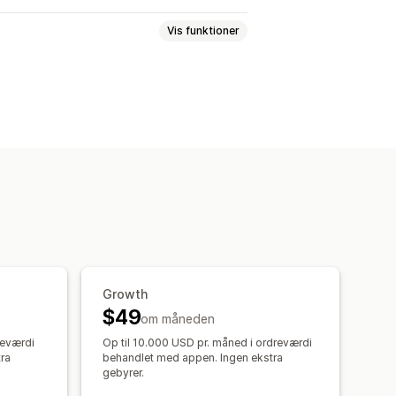
Vis funktioner
get
Placering af widget
tagne fakturaer
Growth
$49
om måneden
reværdi
Op til 10.000 USD pr. måned i ordreværdi
ra
behandlet med appen. Ingen ekstra
gebyrer.