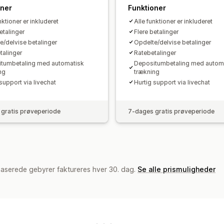
oner
Funktioner
nktioner er inkluderet
Alle funktioner er inkluderet
etalinger
Flere betalinger
e/delvise betalinger
Opdelte/delvise betalinger
talinger
Ratebetalinger
tumbetaling med automatisk
Depositumbetaling med autom
ng
trækning
support via livechat
Hurtig support via livechat
gratis prøveperiode
7-dages gratis prøveperiode
baserede gebyrer faktureres hver 30. dag.
Se alle prismuligheder