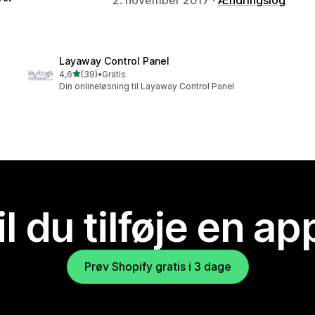
Layaway Control Panel
ud af 5 stjerner
4,6
(39)
•
Gratis
39 anmeldelser i alt
Din onlineløsning til Layaway Control Panel
il du tilføje en ap
Prøv Shopify gratis i 3 dage