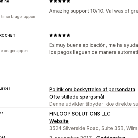
Shine
Amazing support 10/10. Val was of gre
3 timer bruger appen
CROCHET
Es muy buena aplicación, me ha ayudad
e bruger appen
los pagos lleguen de manera automati
urcer
Politik om beskyttelse af persondata
Ofte stillede spørgsmål
Denne udvikler tilbyder ikke direkte s
er
FINLOOP SOLUTIONS LLC
Website
3524 Silverside Road, Suite 35B, Wilm
ret
2. november 2017 ·
Ændringslog