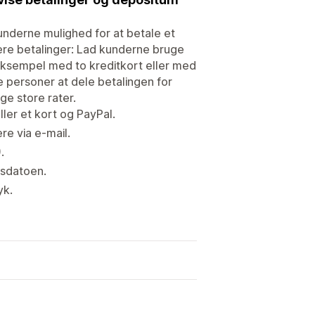
underne mulighed for at betale et
ere betalinger: Lad kunderne bruge
r eksempel med to kreditkort eller med
re personer at dele betalingen for
ge store rater.
ler et kort og PayPal.
re via e-mail.
.
dsdatoen.
yk.